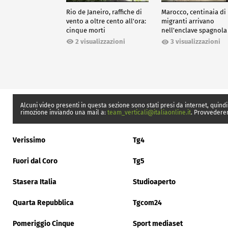
Rio de Janeiro, raffiche di
Marocco, centinaia di
vento a oltre cento all'ora:
migranti arrivano
cinque morti
nell'enclave spagnola
Ceuta
2 visualizzazioni
3 visualizzazioni
Alcuni video presenti in questa sezione sono stati presi da internet, quindi
rimozione inviando una mail a:
team_verticali@italiaonline.it
. Provvedere
Verissimo
Tg4
Fuori dal Coro
Tg5
Stasera Italia
Studioaperto
Quarta Repubblica
Tgcom24
Pomeriggio Cinque
Sport mediaset