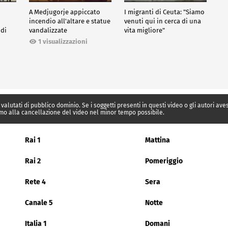
A Medjugorje appiccato
I migranti di Ceuta: "Siamo
incendio all'altare e statue
venuti qui in cerca di una
 di
vandalizzate
vita migliore"
1 visualizzazioni
 valutati di pubblico dominio. Se i soggetti presenti in questi video o gli autori av
mo alla cancellazione del video nel minor tempo possibile.
Rai 1
Mattina
Rai 2
Pomeriggio
Rete 4
Sera
Canale 5
Notte
Italia 1
Domani