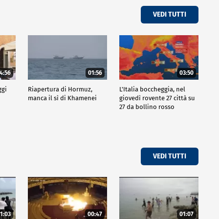
VEDI TUTTI
4:56
01:56
03:50
ggi
Riapertura di Hormuz,
L'Italia boccheggia, nel
manca il sì di Khamenei
giovedì rovente 27 città su
27 da bollino rosso
VEDI TUTTI
1:03
00:47
01:07