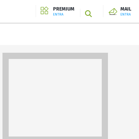
PREMIUM
MAIL
SEARCH
ENTRA
ENTRA
ENTRA