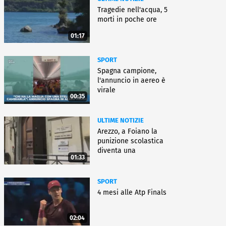
Tragedie nell'acqua, 5
morti in poche ore
01:17
SPORT
Spagna campione,
l'annuncio in aereo è
virale
00:35
ULTIME NOTIZIE
Arezzo, a Foiano la
punizione scolastica
diventa una
01:33
rieducazione
SPORT
4 mesi alle Atp Finals
02:04