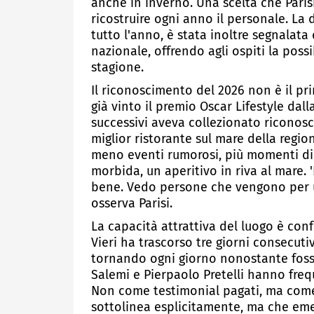
anche in inverno. Una scelta che Paris
ricostruire ogni anno il personale. La
tutto l'anno, è stata inoltre segnalata
nazionale, offrendo agli ospiti la possib
stagione.
Il riconoscimento del 2026 non è il prim
già vinto il premio Oscar Lifestyle dall
successivi aveva collezionato riconos
miglior ristorante sul mare della region
meno eventi rumorosi, più momenti di 
morbida, un aperitivo in riva al mare. 
bene. Vedo persone che vengono per u
osserva Parisi.
La capacità attrattiva del luogo è con
Vieri ha trascorso tre giorni consecuti
tornando ogni giorno nonostante fosse 
Salemi e Pierpaolo Pretelli hanno frequ
Non come testimonial pagati, ma come 
sottolinea esplicitamente, ma che em