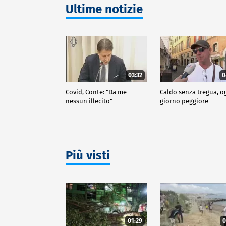
Ultime notizie
03:32
0
Covid, Conte: "Da me
Caldo senza tregua, o
nessun illecito"
giorno peggiore
Più visti
01:29
0