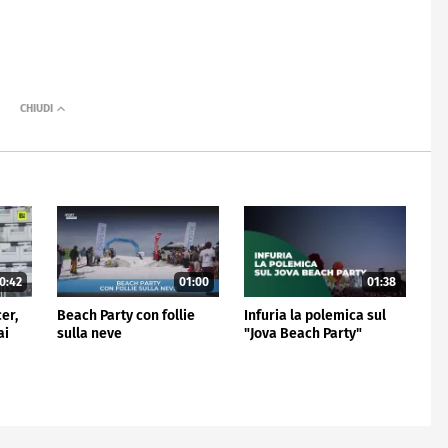
0:42
01:00
01:38
er,
Beach Party con follie
Infuria la polemica sul
ai
sulla neve
"Jova Beach Party"