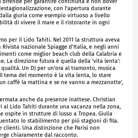
i difende per garantire continuità e non dover
 destagionalizzazione, con l'apertura durante
 dalla giuria come esempio virtuoso a livello
ilità di vivere il mare e il ristorante in ogni
o per il Lido Tahiti. Nel 2011 la struttura aveva
a Rivista nazionale Spiagge d'Italia, e negli anni
cimenti come miglior beach club della Calabria e
e. La direzione futura è quella della 'vita lenta':
qualità. Un DJ per un'ora al tramonto, musica
'Il tema del momento è la vita lenta, lo stare
n caffè la mattina e se ne vanno a mezzanotte',
fermata anche da presenze inattese. Christian
vi al Lido Tahiti durante una vacanza nella zona,
ospite in strutture di lusso a Tropea. Giulia
entato lo stabilimento per più stagioni di fila.
clienti. Una distinzione che Parisi non
erge chiaramente dal racconto.