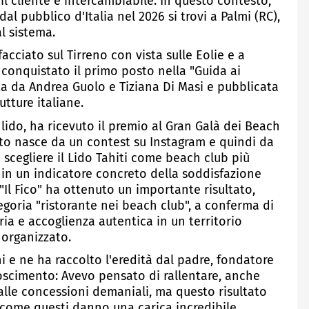
l cliente è intercambiabile. In questo contesto,
al pubblico d'Italia nel 2026 si trovi a Palmi (RC),
l sistema.
facciato sul Tirreno con vista sulle Eolie e a
a conquistato il primo posto nella "Guida ai
ata da Andrea Guolo e Tiziana Di Masi e pubblicata
utture italiane.
 lido, ha ricevuto il premio al Gran Galà dei Beach
ento nasce da un contest su Instagram e quindi da
 scegliere il Lido Tahiti come beach club più
 in un indicatore concreto della soddisfazione
 "Il Fico" ha ottenuto un importante risultato,
tegoria "ristorante nei beach club", a conferma di
ia e accoglienza autentica in un territorio
 organizzato.
ni e ne ha raccolto l'eredità dal padre, fondatore
onoscimento: Avevo pensato di rallentare, anche
e alle concessioni demaniali, ma questo risultato
 come questi danno una carica incredibile .