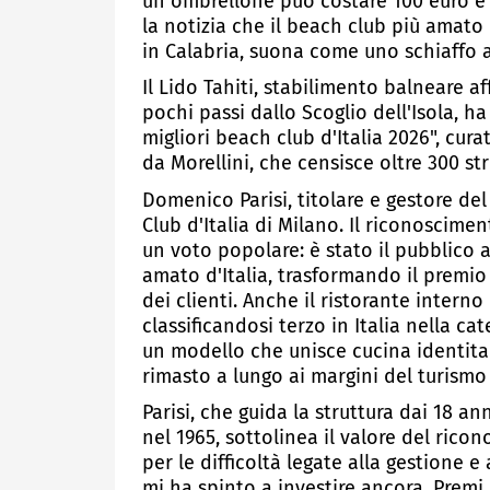
un ombrellone può costare 100 euro e i
la notizia che il beach club più amato d
in Calabria, suona come uno schiaffo a
Il Lido Tahiti, stabilimento balneare af
pochi passi dallo Scoglio dell'Isola, h
migliori beach club d'Italia 2026", cur
da Morellini, che censisce oltre 300 str
Domenico Parisi, titolare e gestore del
Club d'Italia di Milano. Il riconoscim
un voto popolare: è stato il pubblico a
amato d'Italia, trasformando il premio
dei clienti. Anche il ristorante interno
classificandosi terzo in Italia nella ca
un modello che unisce cucina identitar
rimasto a lungo ai margini del turismo
Parisi, che guida la struttura dai 18 an
nel 1965, sottolinea il valore del ric
per le difficoltà legate alla gestione 
mi ha spinto a investire ancora. Premi