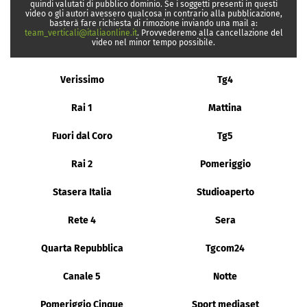
quindi valutati di pubblico dominio. Se i soggetti presenti in questi
video o gli autori avessero qualcosa in contrario alla pubblicazione,
basterà fare richiesta di rimozione inviando una mail a:
team_verticali@italiaonline.it
. Provvederemo alla cancellazione del
video nel minor tempo possibile.
Verissimo
Tg4
Rai 1
Mattina
Fuori dal Coro
Tg5
Rai 2
Pomeriggio
Stasera Italia
Studioaperto
Rete 4
Sera
Quarta Repubblica
Tgcom24
Canale 5
Notte
Pomeriggio Cinque
Sport mediaset