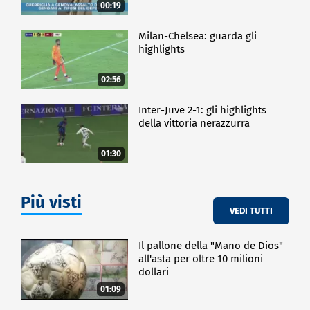
00:19
Milan-Chelsea: guarda gli
highlights
02:56
Inter-Juve 2-1: gli highlights
della vittoria nerazzurra
01:30
Più visti
VEDI TUTTI
Il pallone della "Mano de Dios"
all'asta per oltre 10 milioni
dollari
01:09