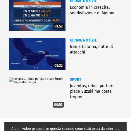
ULTIME NOTIZIE
Economia in crescita,
soddisfazione di Meloni
01:52
ULTIME NOTIZIE
Iran e Ucraina, notte di
attacchi
03:32
SPORT
Juventus, rebus portieri:
piace Suzuki ma costa
troppo
00:53
Alcuni video presenti in questa sezione sono stati presi da internet,