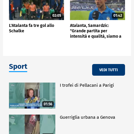
02:05
01:42
L'Atalanta fa tre gol allo
Atalanta, Samardzic:
Schalke
"Grande partita per
intensità e qualità, siamo a
buon punto"
Sport
VEDI TUTTI
I trofei di Pellacani a Parigi
01:56
Guerriglia urbana a Genova