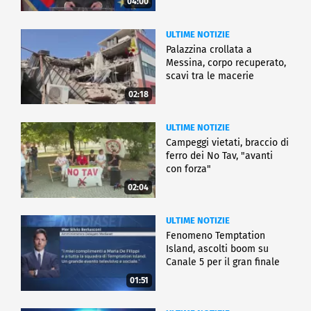
04:00
ULTIME NOTIZIE
Palazzina crollata a
Messina, corpo recuperato,
scavi tra le macerie
02:18
ULTIME NOTIZIE
Campeggi vietati, braccio di
ferro dei No Tav, "avanti
con forza"
02:04
ULTIME NOTIZIE
Fenomeno Temptation
Island, ascolti boom su
Canale 5 per il gran finale
01:51