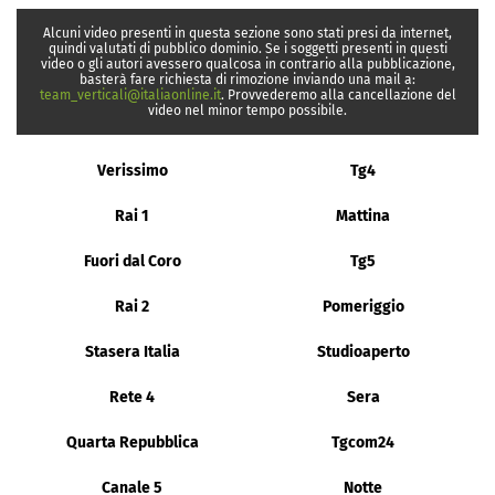
Alcuni video presenti in questa sezione sono stati presi da internet,
quindi valutati di pubblico dominio. Se i soggetti presenti in questi
video o gli autori avessero qualcosa in contrario alla pubblicazione,
basterà fare richiesta di rimozione inviando una mail a:
team_verticali@italiaonline.it
. Provvederemo alla cancellazione del
video nel minor tempo possibile.
Verissimo
Tg4
Rai 1
Mattina
Fuori dal Coro
Tg5
Rai 2
Pomeriggio
Stasera Italia
Studioaperto
Rete 4
Sera
Quarta Repubblica
Tgcom24
Canale 5
Notte