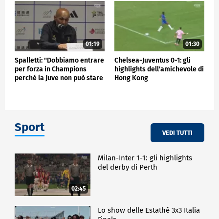
01:19
01:30
Spalletti: "Dobbiamo entrare
Chelsea-Juventus 0-1: gli
per forza in Champions
highlights dell'amichevole di
perché la Juve non può stare
Hong Kong
fuori"
Sport
VEDI TUTTI
Milan-Inter 1-1: gli highlights
del derby di Perth
02:45
Lo show delle Estathé 3x3 Italia