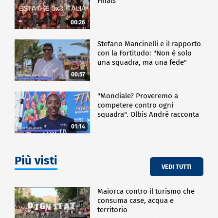
Finals
00:26
Stefano Mancinelli e il rapporto
con la Fortitudo: "Non è solo
una squadra, ma una fede"
00:57
"Mondiale? Proveremo a
competere contro ogni
squadra". Olbis Andrè racconta
il percorso di avvicinamento ai
01:14
prossimi mondiali in Germania.
Più visti
VEDI TUTTI
Maiorca contro il turismo che
consuma case, acqua e
territorio