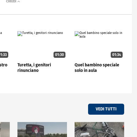
1:33
01:30
01:34
stro
Turetta, i genitori
Quel bambino speciale
rinunciano
solo in aula
VEDI TUTTI