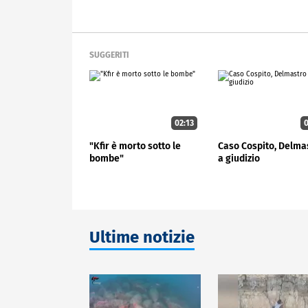
SUGGERITI
02:13
0
"Kfir è morto sotto le
Caso Cospito, Delma
bombe"
a giudizio
Ultime notizie