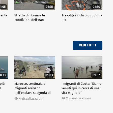
1:05
01:25
01:24
er la
Stretto di Hormuz le
Travolge i ciclisti dopo una
condizioni dell'Iran
lite
VEDI TUTTI
0:33
01:03
01:07
 più
Marocco, centinaia di
I migranti di Ceuta: "Siamo
l
migranti arrivano
venuti qui in cerca di una
nell'enclave spagnola di
vita migliore"
Ceuta
2 visualizzazioni
4 visualizzazioni