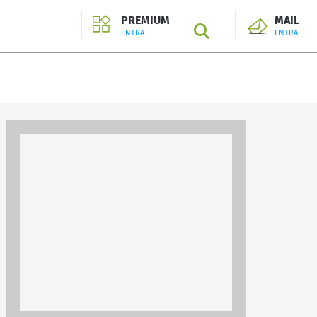
PREMIUM
MAIL
SEARCH
ENTRA
ENTRA
ENTRA