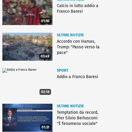
Calcio in lutto addio a
Franco Baresi
01:50
ULTIME NOTIZIE
Accordo con Hamas,
Trump: "Passo verso la
pace"
03:49
SPORT
Addio a Franco Baresi
02:18
ULTIME NOTIZIE
Temptation da record,
Pier Silvio Berlusconi:
"È fenomeno sociale"
01:51