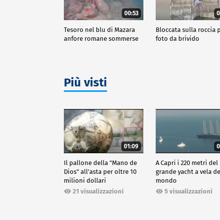
00:53
0
Tesoro nel blu di Mazara
Bloccata sulla roccia p
anfore romane sommerse
foto da brivido
Più visti
01:09
0
Il pallone della "Mano de
A Capri i 220 metri del
Dios" all'asta per oltre 10
grande yacht a vela de
milioni dollari
mondo
21 visualizzazioni
5 visualizzazioni