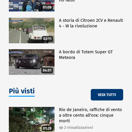
01:09
A storia di Citroen 2CV e Renault
4 - W la rivoluzione
02:11
A bordo di Totem Super GT
Meteora
04:01
Più visti
VEDI TUTTI
Rio de Janeiro, raffiche di vento
a oltre cento all'ora: cinque
morti
2 visualizzazioni
01:29