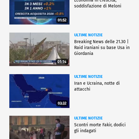
Economia in crescita,
soddisfazione di Meloni
01:52
ULTIME NOTIZIE
Breaking News delle 21.30 |
Raid iraniani su base Usa in
Giordania
01:14
ULTIME NOTIZIE
Iran e Ucraina, notte di
attacchi
03:32
ULTIME NOTIZIE
Scontri morte Fakir, dodici
gli indagati