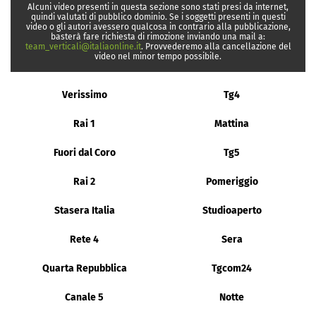
Alcuni video presenti in questa sezione sono stati presi da internet,
quindi valutati di pubblico dominio. Se i soggetti presenti in questi
video o gli autori avessero qualcosa in contrario alla pubblicazione,
basterà fare richiesta di rimozione inviando una mail a:
team_verticali@italiaonline.it
. Provvederemo alla cancellazione del
video nel minor tempo possibile.
Verissimo
Tg4
Rai 1
Mattina
Fuori dal Coro
Tg5
Rai 2
Pomeriggio
Stasera Italia
Studioaperto
Rete 4
Sera
Quarta Repubblica
Tgcom24
Canale 5
Notte