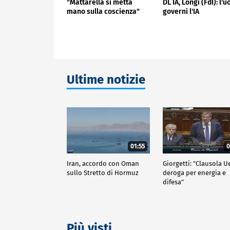
"Mattarella si metta
DL IA, Longi (FdI): l'
mano sulla coscienza"
governi l'IA
Ultime notizie
01:55
0
Iran, accordo con Oman
Giorgetti: "Clausola U
sullo Stretto di Hormuz
deroga per energia e
difesa"
Più visti