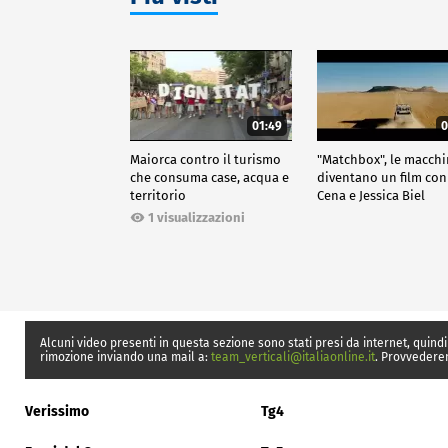
01:49
0
Maiorca contro il turismo
"Matchbox", le macch
che consuma case, acqua e
diventano un film con
territorio
Cena e Jessica Biel
1 visualizzazioni
Alcuni video presenti in questa sezione sono stati presi da internet, quindi
rimozione inviando una mail a:
team_verticali@italiaonline.it
. Provvedere
Verissimo
Tg4