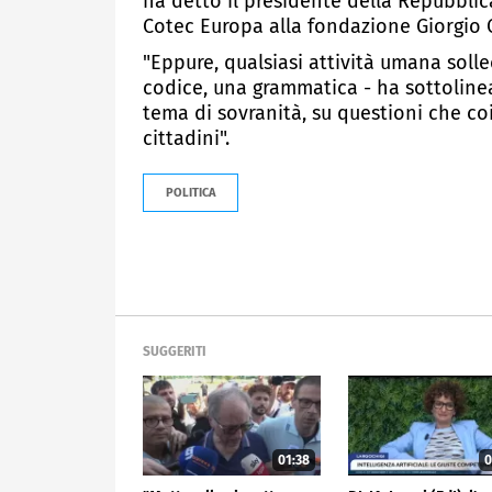
ha detto il presidente della Repubbli
Cotec Europa alla fondazione Giorgio Ci
"Eppure, qualsiasi attività umana sol
codice, una grammatica - ha sottolinea
tema di sovranità, su questioni che coi
cittadini".
POLITICA
SUGGERITI
01:38
0