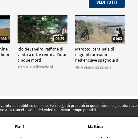
VEDI TUTTI
1:36
01:29
01:03
inine
Rio de Janeiro, raffiche di
Marocco, centinaia di
 John
vento a oltre cento all'ora:
migranti arrivano
cinque morti
nell'enclave spagnola di
Ceuta
5 visualizzazioni
4 visualizzazioni
 valutati di pubblico dominio. Se i soggetti presenti in questi video o gli autori av
mo alla cancellazione del video nel minor tempo possibile.
Rai 1
Mattina