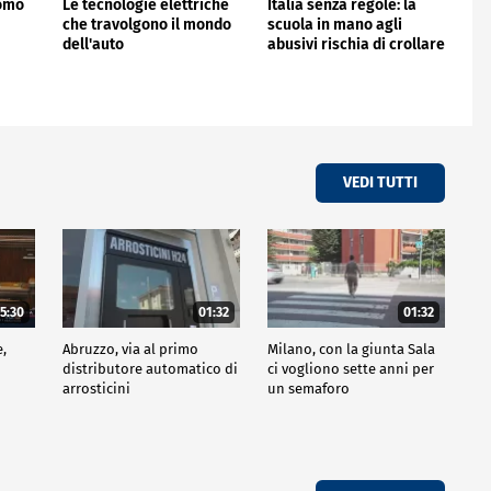
uomo
Le tecnologie elettriche
Italia senza regole: la
che travolgono il mondo
scuola in mano agli
dell'auto
abusivi rischia di crollare
VEDI TUTTI
5:30
01:32
01:32
e,
Abruzzo, via al primo
Milano, con la giunta Sala
distributore automatico di
ci vogliono sette anni per
arrosticini
un semaforo