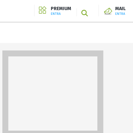
PREMIUM
MAIL
SEARCH
ENTRA
ENTRA
ENTRA