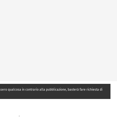
essero qualcosa in contrario alla pubblicazione, basterà fare richiesta di