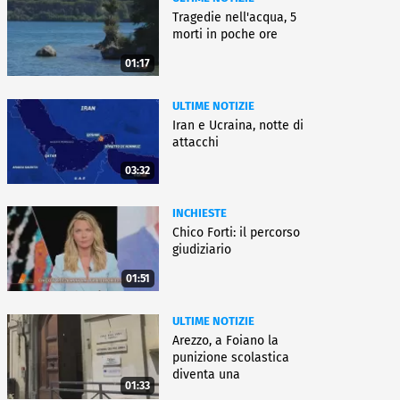
Tragedie nell'acqua, 5
morti in poche ore
01:17
ULTIME NOTIZIE
Iran e Ucraina, notte di
attacchi
03:32
INCHIESTE
Chico Forti: il percorso
giudiziario
01:51
ULTIME NOTIZIE
Arezzo, a Foiano la
punizione scolastica
diventa una
01:33
rieducazione