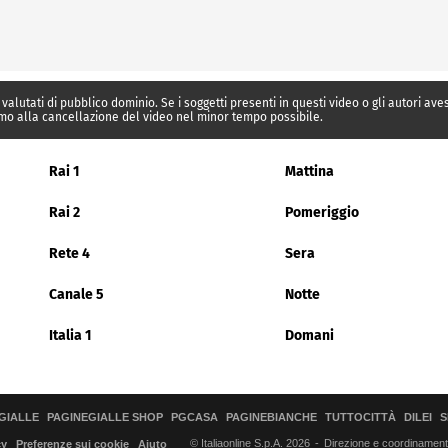
 valutati di pubblico dominio. Se i soggetti presenti in questi video o gli autori av
mo alla cancellazione del video nel minor tempo possibile.
Rai 1
Mattina
Rai 2
Pomeriggio
Rete 4
Sera
Canale 5
Notte
Italia 1
Domani
GIALLE
PAGINEGIALLE SHOP
PGCASA
PAGINEBIANCHE
TUTTOCITTÀ
DILEI
S
© Italiaonline S.p.A. 2026
Direzione e coordinamento 
cy
Preferenze sui cookie
Aiuto