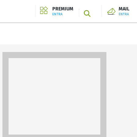
PREMIUM
MAIL
SEARCH
ENTRA
ENTRA
ENTRA