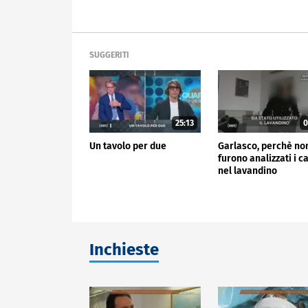
SUGGERITI
25:13
0
Un tavolo per due
Garlasco, perchè no
furono analizzati i ca
nel lavandino
Inchieste