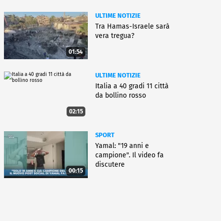
ULTIME NOTIZIE
Tra Hamas-Israele sarà
vera tregua?
01:54
ULTIME NOTIZIE
Italia a 40 gradi 11 città
da bollino rosso
02:15
SPORT
Yamal: "19 anni e
campione". Il video fa
discutere
00:15