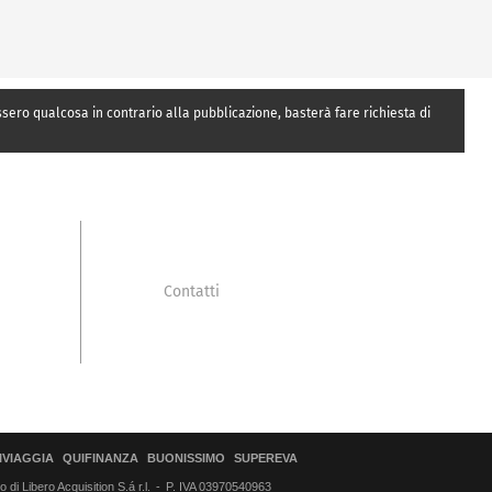
essero qualcosa in contrario alla pubblicazione, basterà fare richiesta di
Contatti
IVIAGGIA
QUIFINANZA
BUONISSIMO
SUPEREVA
di Libero Acquisition S.á r.l.
P. IVA 03970540963