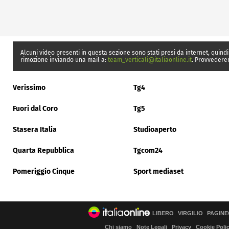
Alcuni video presenti in questa sezione sono stati presi da internet, quindi
rimozione inviando una mail a:
team_verticali@italiaonline.it
. Provvedere
Verissimo
Tg4
Fuori dal Coro
Tg5
Stasera Italia
Studioaperto
Quarta Repubblica
Tgcom24
Pomeriggio Cinque
Sport mediaset
LIBERO
VIRGILIO
PAGINE
Chi siamo
Note Legali
Privacy
Cookie Poli