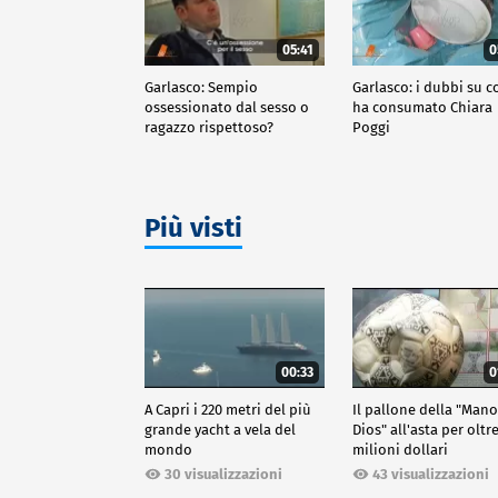
05:41
0
Garlasco: Sempio
Garlasco: i dubbi su c
ossessionato dal sesso o
ha consumato Chiara
ragazzo rispettoso?
Poggi
Più visti
00:33
0
A Capri i 220 metri del più
Il pallone della "Man
grande yacht a vela del
Dios" all'asta per oltr
mondo
milioni dollari
30 visualizzazioni
43 visualizzazioni