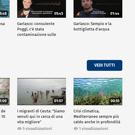
5:48
05:45
01:44
osa
Garlasco: consulente
Garlasco: Sempio e la
Poggi, c'è stata
bottiglietta d'acqua
contaminazione sulle
unghie?
VEDI TUTTI
1:09
01:07
00:55
o de
I migranti di Ceuta: "Siamo
Crisi climatica,
e 10
venuti qui in cerca di una
Mediterraneo sempre più
vita migliore"
caldo anche in profondità
5 visualizzazioni
1 visualizzazioni