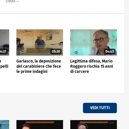
4:27
05:20
04:45
n
Garlasco, la deposizione
Legittima difesa, Mario
pelli
del carabiniere che fece
Roggero rischia 15 anni
le prime indagini
di carcere
VEDI TUTTI