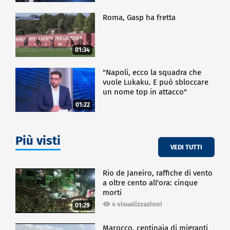
Roma, Gasp ha fretta
01:34
"Napoli, ecco la squadra che
vuole Lukaku. E può sbloccare
un nome top in attacco"
01:22
Più visti
VEDI TUTTI
Rio de Janeiro, raffiche di vento
a oltre cento all'ora: cinque
morti
4 visualizzazioni
01:29
Marocco, centinaia di migranti