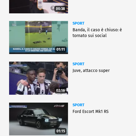
00:38
SPORT
Banda, il caso è chiuso: è
tornato sui social
01:11
SPORT
Juve, attacco super
02:16
SPORT
Ford Escort Mk1 RS
01:15