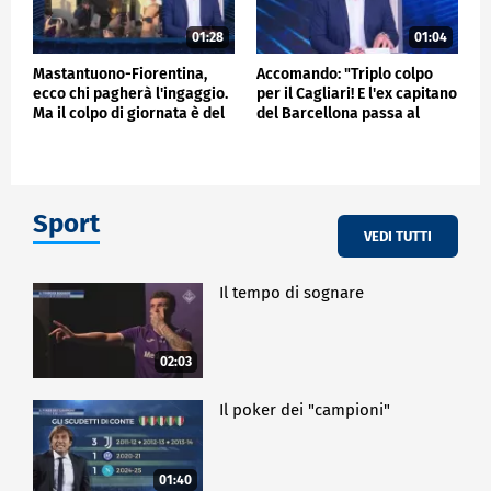
01:28
01:04
Mastantuono-Fiorentina,
Accomando: "Triplo colpo
ecco chi pagherà l'ingaggio.
per il Cagliari! E l'ex capitano
Ma il colpo di giornata è del
del Barcellona passa al
Frosinone"
Liverpool"
Sport
VEDI TUTTI
Il tempo di sognare
02:03
Il poker dei "campioni"
01:40