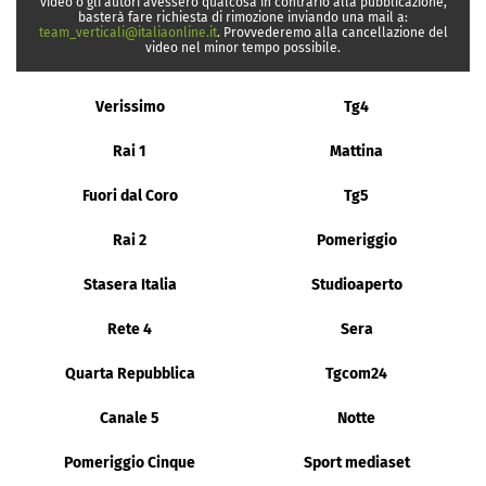
video o gli autori avessero qualcosa in contrario alla pubblicazione,
basterà fare richiesta di rimozione inviando una mail a:
team_verticali@italiaonline.it
. Provvederemo alla cancellazione del
video nel minor tempo possibile.
Verissimo
Tg4
Rai 1
Mattina
Fuori dal Coro
Tg5
Rai 2
Pomeriggio
Stasera Italia
Studioaperto
Rete 4
Sera
Quarta Repubblica
Tgcom24
Canale 5
Notte
Pomeriggio Cinque
Sport mediaset