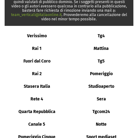
quindi valutati di pubblico dominio. Se i soggetti presenti in questi
video o gli autori avessero qualcosa in contrario alla pubblicazione,
basterà fare richiesta di rimozione inviando una mail a:
team_verticali@italiaonline.it
. Provvederemo alla cancellazione del
video nel minor tempo possibile.
Verissimo
Tg4
Rai 1
Mattina
Fuori dal Coro
Tg5
Rai 2
Pomeriggio
Stasera Italia
Studioaperto
Rete 4
Sera
Quarta Repubblica
Tgcom24
Canale 5
Notte
Pomeriggio Cinque
Sport mediaset