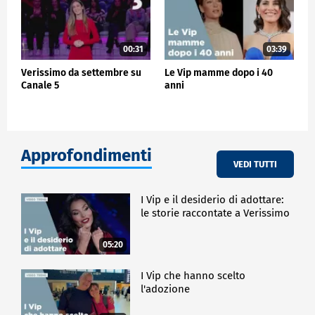
00:31
03:39
Verissimo da settembre su
Le Vip mamme dopo i 40
Canale 5
anni
Approfondimenti
VEDI TUTTI
I Vip e il desiderio di adottare:
le storie raccontate a Verissimo
05:20
I Vip che hanno scelto
l'adozione