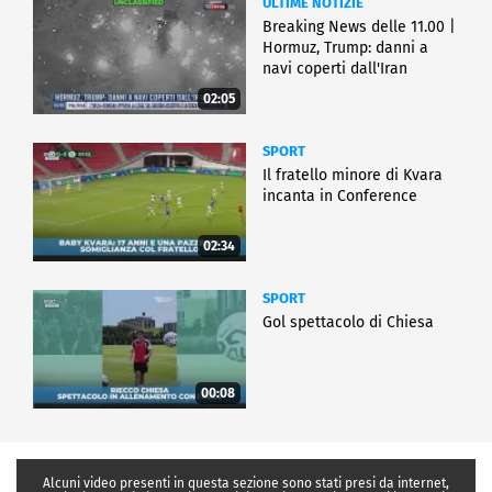
ULTIME NOTIZIE
Breaking News delle 11.00 |
Hormuz, Trump: danni a
navi coperti dall'Iran
02:05
SPORT
Il fratello minore di Kvara
incanta in Conference
02:34
SPORT
Gol spettacolo di Chiesa
00:08
Alcuni video presenti in questa sezione sono stati presi da internet,