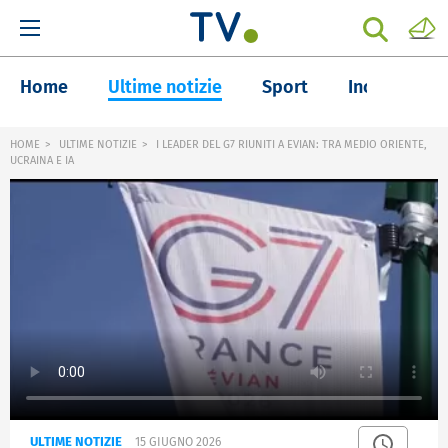
Home
Ultime notizie
Sport
Inchieste
HOME
ULTIME NOTIZIE
I LEADER DEL G7 RIUNITI A EVIAN: TRA MEDIO ORIENTE,
UCRAINA E IA
ULTIME NOTIZIE
15 GIUGNO 2026