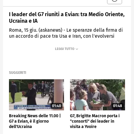
I leader del G7 riuniti a Evian: tra Medio Oriente,
Ucraina e IA
Roma, 15 giu. (askanews) - Le speranze della firma di
un accordo di pace tra Usa e Iran, con l'evolversi
della situazione in Medio Oriente e la riapertura di
Hormuz sono al centro del G7 a presidenza francese
che si apre a Evian. Un'agenda "ambiziosa" l'ha
definita il presidente Emmanuel Macron, che ha
elogiato le forze dell'ordine mobilitate per garantire
la sicurezza del vertice delle sette grandi potenze. In
SUGGERITI
arrivo capi di Stato e di governo di Stati Uniti,
Germania, Canada, Giappone, Regno Unito e Italia,
con la premier Giorgia Meloni, per parlare di temi
che vanno dalla sfida per una crescita mondiale
equilibrata all'intelligenza artificiale, dalla lotta al
01:40
01:48
traffico di stupefacenti alla necessità di diversificare
le catene di fornitura per i materiali critici, al
Breaking News delle 11.00 |
G7, Brigitte Macron porta i
rinnovo dei partenariati internazionali. Senza
G7 a Evian, è il giorno
"consorti" dei leader in
dimenticare altre crisi internazionali, come la guerra
dell'Ucraina
visita a Yvoire
in Ucraina.