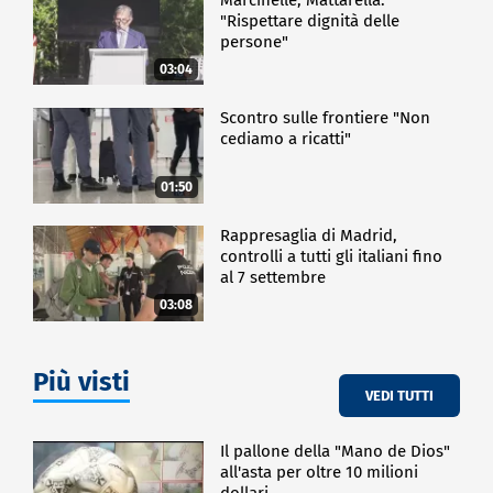
coalizione no G7.
"Rispettare dignità delle
persone"
ESTERI
03:04
Scontro sulle frontiere "Non
cediamo a ricatti"
01:50
Rappresaglia di Madrid,
controlli a tutti gli italiani fino
al 7 settembre
03:08
Più visti
VEDI TUTTI
Il pallone della "Mano de Dios"
all'asta per oltre 10 milioni