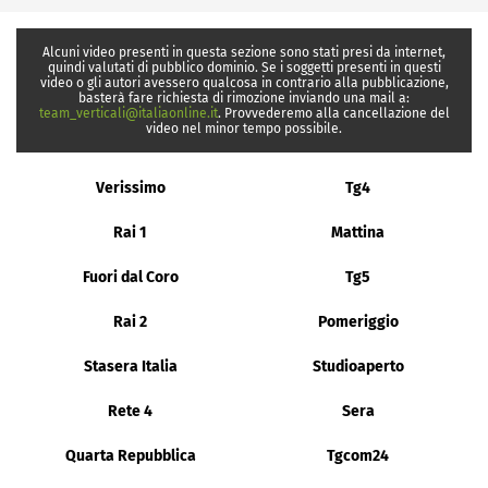
Alcuni video presenti in questa sezione sono stati presi da internet,
quindi valutati di pubblico dominio. Se i soggetti presenti in questi
video o gli autori avessero qualcosa in contrario alla pubblicazione,
basterà fare richiesta di rimozione inviando una mail a:
team_verticali@italiaonline.it
. Provvederemo alla cancellazione del
video nel minor tempo possibile.
Verissimo
Tg4
Rai 1
Mattina
Fuori dal Coro
Tg5
Rai 2
Pomeriggio
Stasera Italia
Studioaperto
Rete 4
Sera
Quarta Repubblica
Tgcom24