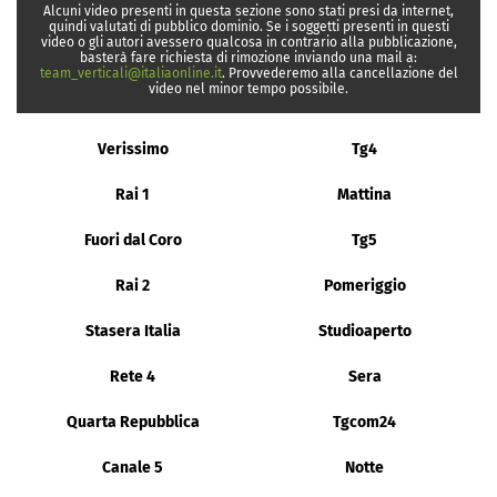
Alcuni video presenti in questa sezione sono stati presi da internet,
quindi valutati di pubblico dominio. Se i soggetti presenti in questi
video o gli autori avessero qualcosa in contrario alla pubblicazione,
basterà fare richiesta di rimozione inviando una mail a:
team_verticali@italiaonline.it
. Provvederemo alla cancellazione del
video nel minor tempo possibile.
Verissimo
Tg4
Rai 1
Mattina
Fuori dal Coro
Tg5
Rai 2
Pomeriggio
Stasera Italia
Studioaperto
Rete 4
Sera
Quarta Repubblica
Tgcom24
Canale 5
Notte