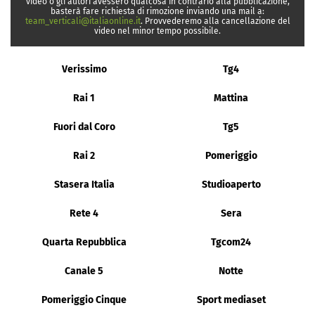
video o gli autori avessero qualcosa in contrario alla pubblicazione,
basterà fare richiesta di rimozione inviando una mail a:
team_verticali@italiaonline.it
. Provvederemo alla cancellazione del
video nel minor tempo possibile.
Verissimo
Tg4
Rai 1
Mattina
Fuori dal Coro
Tg5
Rai 2
Pomeriggio
Stasera Italia
Studioaperto
Rete 4
Sera
Quarta Repubblica
Tgcom24
Canale 5
Notte
Pomeriggio Cinque
Sport mediaset