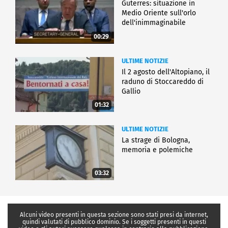
Guterres: situazione in
Medio Oriente sull'orlo
dell'inimmaginabile
00:29
ULTIME NOTIZIE
Il 2 agosto dell'Altopiano, il
raduno di Stoccareddo di
Gallio
01:32
ULTIME NOTIZIE
La strage di Bologna,
memoria e polemiche
03:32
Alcuni video presenti in questa sezione sono stati presi da internet,
quindi valutati di pubblico dominio. Se i soggetti presenti in questi