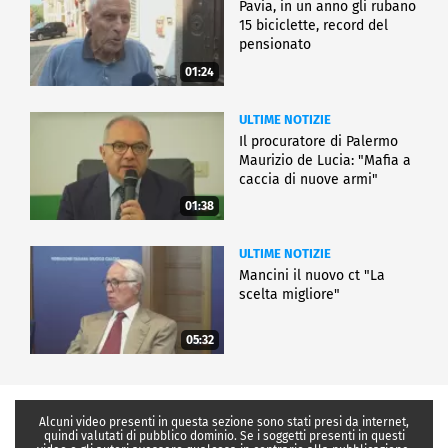
Pavia, in un anno gli rubano
15 biciclette, record del
pensionato
01:24
ULTIME NOTIZIE
Il procuratore di Palermo
Maurizio de Lucia: "Mafia a
caccia di nuove armi"
01:38
ULTIME NOTIZIE
Mancini il nuovo ct "La
scelta migliore"
05:32
Alcuni video presenti in questa sezione sono stati presi da internet,
quindi valutati di pubblico dominio. Se i soggetti presenti in questi