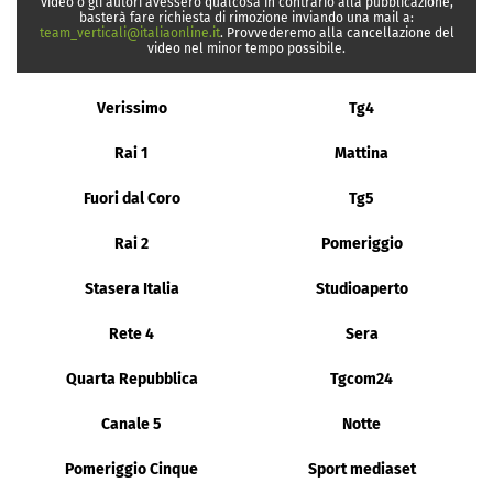
video o gli autori avessero qualcosa in contrario alla pubblicazione,
basterà fare richiesta di rimozione inviando una mail a:
team_verticali@italiaonline.it
. Provvederemo alla cancellazione del
video nel minor tempo possibile.
Verissimo
Tg4
Rai 1
Mattina
Fuori dal Coro
Tg5
Rai 2
Pomeriggio
Stasera Italia
Studioaperto
Rete 4
Sera
Quarta Repubblica
Tgcom24
Canale 5
Notte
Pomeriggio Cinque
Sport mediaset