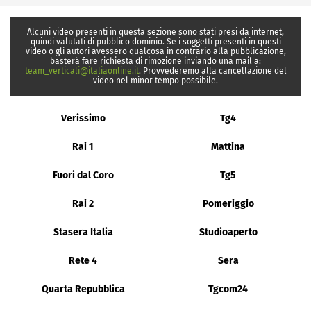
Alcuni video presenti in questa sezione sono stati presi da internet,
quindi valutati di pubblico dominio. Se i soggetti presenti in questi
video o gli autori avessero qualcosa in contrario alla pubblicazione,
basterà fare richiesta di rimozione inviando una mail a:
team_verticali@italiaonline.it
. Provvederemo alla cancellazione del
video nel minor tempo possibile.
Verissimo
Tg4
Rai 1
Mattina
Fuori dal Coro
Tg5
Rai 2
Pomeriggio
Stasera Italia
Studioaperto
Rete 4
Sera
Quarta Repubblica
Tgcom24