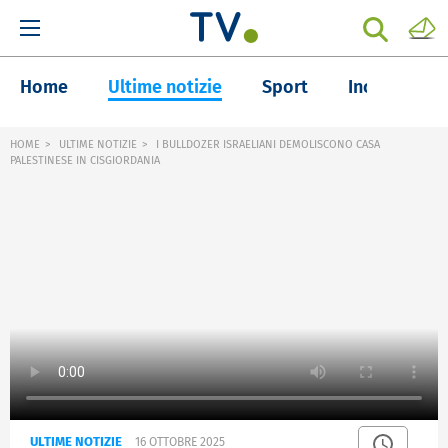
Home
Ultime notizie
Sport
Inchieste
HOME
ULTIME NOTIZIE
I BULLDOZER ISRAELIANI DEMOLISCONO CASA
PALESTINESE IN CISGIORDANIA
ULTIME NOTIZIE
16 OTTOBRE 2025