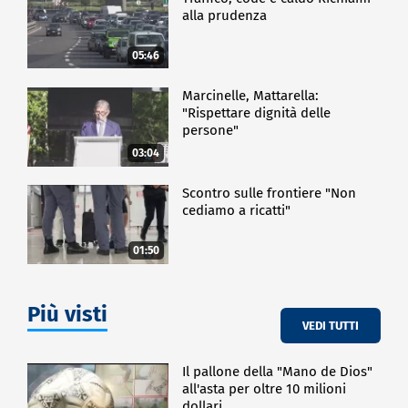
alla prudenza
05:46
Marcinelle, Mattarella:
"Rispettare dignità delle
persone"
03:04
Scontro sulle frontiere "Non
cediamo a ricatti"
01:50
Più visti
VEDI TUTTI
Il pallone della "Mano de Dios"
all'asta per oltre 10 milioni
dollari