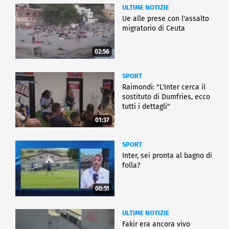
ULTIME NOTIZIE
Ue alle prese con l'assalto
migratorio di Ceuta
02:56
SPORT
Raimondi: "L'Inter cerca il
sostituto di Dumfries, ecco
tutti i dettagli"
01:37
SPORT
Inter, sei pronta al bagno di
folla?
00:51
ULTIME NOTIZIE
Fakir era ancora vivo