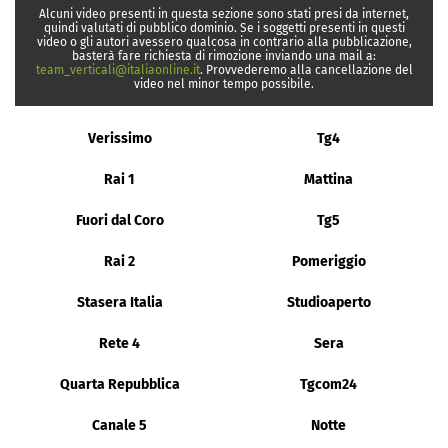
Alcuni video presenti in questa sezione sono stati presi da internet,
quindi valutati di pubblico dominio. Se i soggetti presenti in questi
video o gli autori avessero qualcosa in contrario alla pubblicazione,
basterà fare richiesta di rimozione inviando una mail a:
team_verticali@italiaonline.it
. Provvederemo alla cancellazione del
video nel minor tempo possibile.
Verissimo
Tg4
Rai 1
Mattina
Fuori dal Coro
Tg5
Rai 2
Pomeriggio
Stasera Italia
Studioaperto
Rete 4
Sera
Quarta Repubblica
Tgcom24
Canale 5
Notte