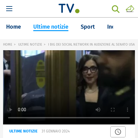
Home
Ultime notizie
Sport
Inchieste
HOME
ULTIME NOTIZIE
I BIG DEI SOCIAL NETWORK IN AUDIZIONE AL SENATO USA
ULTIME NOTIZIE
31 GENNAIO 2024