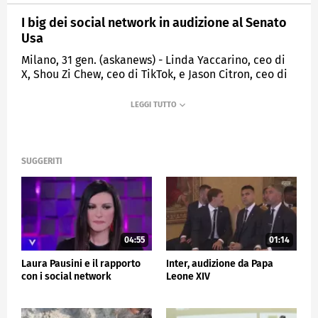
I big dei social network in audizione al Senato
Usa
Milano, 31 gen. (askanews) - Linda Yaccarino, ceo di
X, Shou Zi Chew, ceo di TikTok, e Jason Citron, ceo di
Discord, sono arrivati al Senato degli Stati Uniti. I
capi si alcune dei social network più importanti del
mondo sono stati convocati dalla Commissione
Giustizia del Senato per essere saranno interrogati
sugli effetti dei social media sui giovani in una
sessione intitolata "La grande tecnologia e la crisi
SUGGERITI
dello sfruttamento sessuale infantile online".
ESTERI
04:55
01:14
Laura Pausini e il rapporto
Inter, audizione da Papa
con i social network
Leone XIV