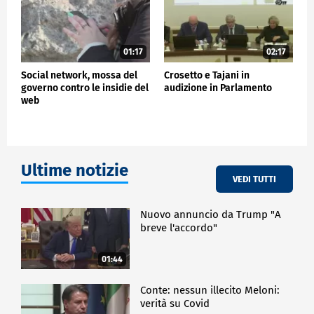
01:17
02:17
Social network, mossa del
Crosetto e Tajani in
governo contro le insidie del
audizione in Parlamento
web
Ultime notizie
VEDI TUTTI
Nuovo annuncio da Trump "A
breve l'accordo"
01:44
Conte: nessun illecito Meloni:
verità su Covid