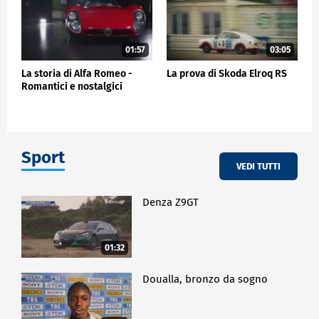
01:57
03:05
La storia di Alfa Romeo -
La prova di Skoda Elroq RS
Romantici e nostalgici
Sport
VEDI TUTTI
Denza Z9GT
01:32
Doualla, bronzo da sogno