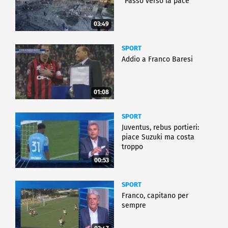
"Passo verso la pace"
03:49
SPORT
Addio a Franco Baresi
01:08
SPORT
Juventus, rebus portieri:
piace Suzuki ma costa
troppo
00:53
SPORT
Franco, capitano per
sempre