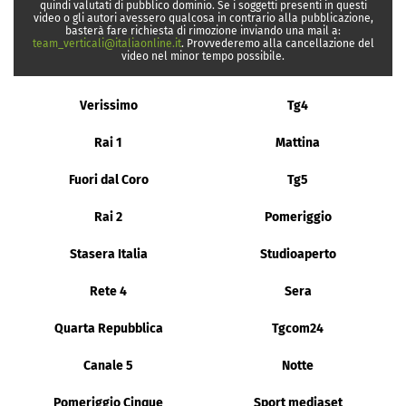
quindi valutati di pubblico dominio. Se i soggetti presenti in questi
video o gli autori avessero qualcosa in contrario alla pubblicazione,
basterà fare richiesta di rimozione inviando una mail a:
team_verticali@italiaonline.it
. Provvederemo alla cancellazione del
video nel minor tempo possibile.
Verissimo
Tg4
Rai 1
Mattina
Fuori dal Coro
Tg5
Rai 2
Pomeriggio
Stasera Italia
Studioaperto
Rete 4
Sera
Quarta Repubblica
Tgcom24
Canale 5
Notte
Pomeriggio Cinque
Sport mediaset