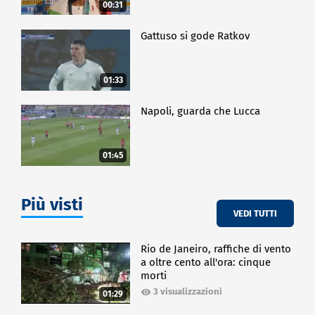
00:31
Gattuso si gode Ratkov
01:33
Napoli, guarda che Lucca
01:45
Più visti
VEDI TUTTI
Rio de Janeiro, raffiche di vento
a oltre cento all'ora: cinque
morti
3 visualizzazioni
01:29