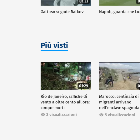
01:33
0
Gattuso si gode Ratkov
Napoli, guarda che Lu
Più visti
01:29
0
Rio de Janeiro, raffiche di
Marocco, centinaia di
vento a oltre cento all'ora:
migranti arrivano
cinque morti
nell'enclave spagnola
Ceuta
3 visualizzazioni
5 visualizzazioni