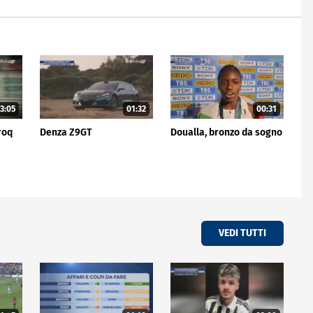
3:05
01:32
00:31
roq
Denza Z9GT
Doualla, bronzo da sogno
VEDI TUTTI