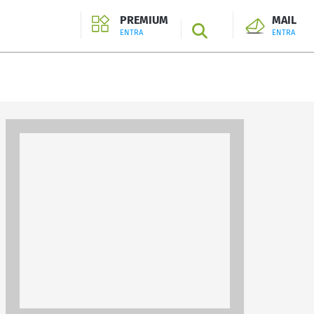
PREMIUM
MAIL
SEARCH
ENTRA
ENTRA
ENTRA