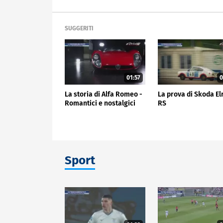
SUGGERITI
01:57
0
La storia di Alfa Romeo -
La prova di Skoda El
Romantici e nostalgici
RS
Sport