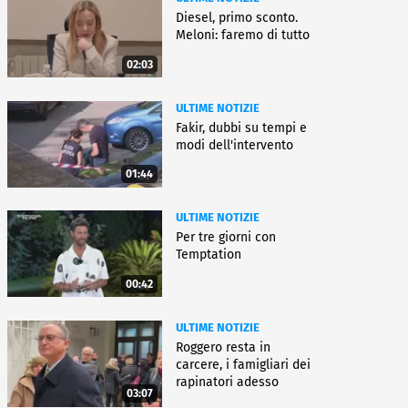
Diesel, primo sconto.
Meloni: faremo di tutto
02:03
ULTIME NOTIZIE
Fakir, dubbi su tempi e
modi dell'intervento
01:44
ULTIME NOTIZIE
Per tre giorni con
Temptation
00:42
ULTIME NOTIZIE
Roggero resta in
carcere, i famigliari dei
rapinatori adesso
03:07
battono cassa