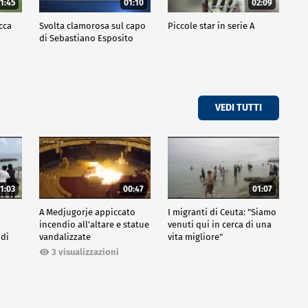
1:45
01:10
02:09
cca
Svolta clamorosa sul capo
Piccole star in serie A
di Sebastiano Esposito
VEDI TUTTI
1:03
00:47
01:07
A Medjugorje appiccato
I migranti di Ceuta: "Siamo
incendio all'altare e statue
venuti qui in cerca di una
 di
vandalizzate
vita migliore"
3 visualizzazioni