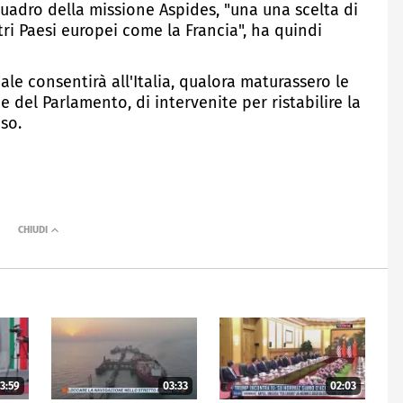
 quadro della missione Aspides, "una una scelta di
ri Paesi europei come la Francia", ha quindi
e consentirà all'Italia, qualora maturassero le
e del Parlamento, di intervenite per ristabilire la
so.
3:59
03:33
02:03