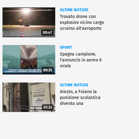
ULTIME NOTIZIE
Trovato drone con
esplosivo vicino cargo
ucraino all'aeroporto
00:47
Lipsia
SPORT
Spagna campione,
l'annuncio in aereo è
virale
00:35
ULTIME NOTIZIE
Arezzo, a Foiano la
punizione scolastica
diventa una
01:33
rieducazione