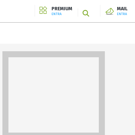
PREMIUM
MAIL
SEARCH
ENTRA
ENTRA
ENTRA