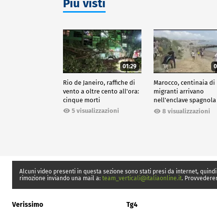
Più visti
01:29
0
Rio de Janeiro, raffiche di
Marocco, centinaia di
vento a oltre cento all'ora:
migranti arrivano
cinque morti
nell'enclave spagnola
Ceuta
5 visualizzazioni
8 visualizzazioni
Alcuni video presenti in questa sezione sono stati presi da internet, quindi
rimozione inviando una mail a:
team_verticali@italiaonline.it
. Provvedere
Verissimo
Tg4