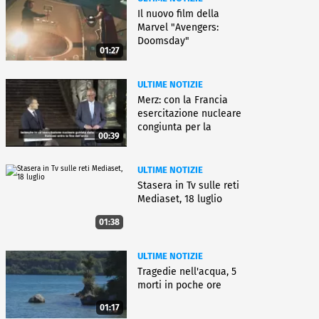
Il nuovo film della
Marvel "Avengers:
Doomsday"
01:27
ULTIME NOTIZIE
Merz: con la Francia
esercitazione nucleare
congiunta per la
00:39
deterrenza
ULTIME NOTIZIE
Stasera in Tv sulle reti
Mediaset, 18 luglio
01:38
ULTIME NOTIZIE
Tragedie nell'acqua, 5
morti in poche ore
01:17