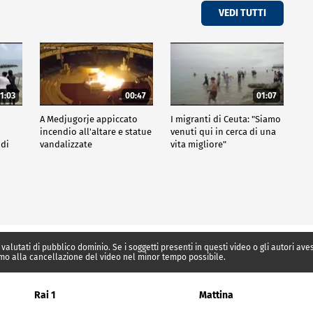
VEDI TUTTI
1:03
00:47
01:07
A Medjugorje appiccato
I migranti di Ceuta: "Siamo
incendio all'altare e statue
venuti qui in cerca di una
 di
vandalizzate
vita migliore"
 valutati di pubblico dominio. Se i soggetti presenti in questi video o gli autori av
mo alla cancellazione del video nel minor tempo possibile.
Rai 1
Mattina