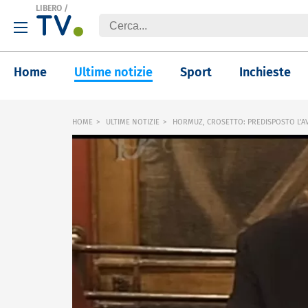
LIBERO
/
Home
Ultime notizie
Sport
Inchieste
HOME
ULTIME NOTIZIE
HORMUZ, CROSETTO: PREDISPOSTO L'AV