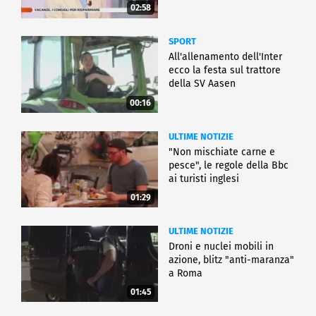
02:58
SPORT
All'allenamento dell'Inter
ecco la festa sul trattore
della SV Aasen
00:16
ULTIME NOTIZIE
"Non mischiate carne e
pesce", le regole della Bbc
ai turisti inglesi
01:29
ULTIME NOTIZIE
Droni e nuclei mobili in
azione, blitz "anti-maranza"
a Roma
01:45