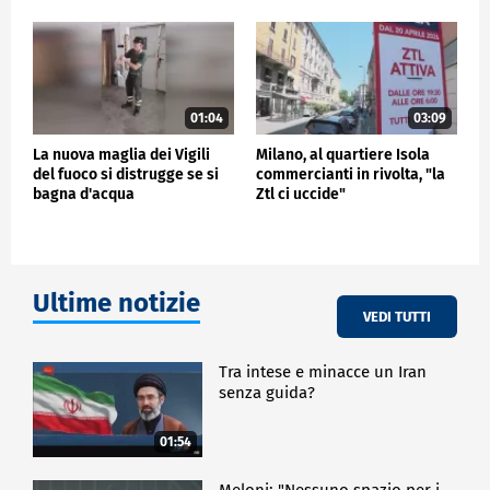
01:04
03:09
La nuova maglia dei Vigili
Milano, al quartiere Isola
del fuoco si distrugge se si
commercianti in rivolta, "la
bagna d'acqua
Ztl ci uccide"
Ultime notizie
VEDI TUTTI
Tra intese e minacce un Iran
senza guida?
01:54
Meloni: "Nessuno spazio per i