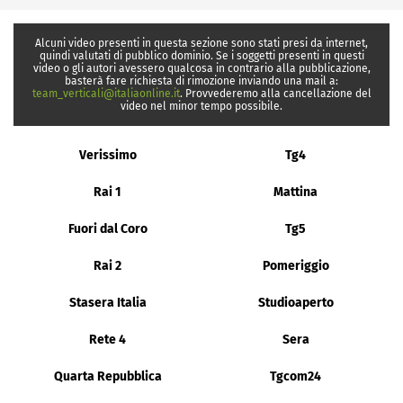
Alcuni video presenti in questa sezione sono stati presi da internet,
quindi valutati di pubblico dominio. Se i soggetti presenti in questi
video o gli autori avessero qualcosa in contrario alla pubblicazione,
basterà fare richiesta di rimozione inviando una mail a:
team_verticali@italiaonline.it
. Provvederemo alla cancellazione del
video nel minor tempo possibile.
Verissimo
Tg4
Rai 1
Mattina
Fuori dal Coro
Tg5
Rai 2
Pomeriggio
Stasera Italia
Studioaperto
Rete 4
Sera
Quarta Repubblica
Tgcom24