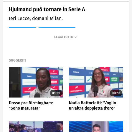
Hjulmand può tornare in Serie A
Ieri Lecce, domani Milan.
MEDIASET
SPORTMEDIASET
SUGGERITI
01:35
00:55
Dosso pre Birmingham:
Nadia Battocletti: "Voglio
"Sono maturata"
un'altra doppietta d'oro"