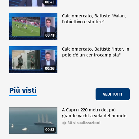
00:43
Calciomercato, Battisti: "Milan,
l'obiettivo è sfoltire"
00:41
Calciomercato, Battisti: "Inter, In
pole c'è un centrocampista"
00:36
Più visti
VEDI TUTTI
A Capri i 220 metri del più
grande yacht a vela del mondo
30 visualizzazioni
00:33