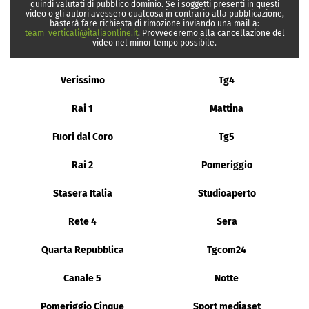
quindi valutati di pubblico dominio. Se i soggetti presenti in questi
video o gli autori avessero qualcosa in contrario alla pubblicazione,
basterà fare richiesta di rimozione inviando una mail a:
team_verticali@italiaonline.it
. Provvederemo alla cancellazione del
video nel minor tempo possibile.
Verissimo
Tg4
Rai 1
Mattina
Fuori dal Coro
Tg5
Rai 2
Pomeriggio
Stasera Italia
Studioaperto
Rete 4
Sera
Quarta Repubblica
Tgcom24
Canale 5
Notte
Pomeriggio Cinque
Sport mediaset