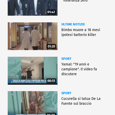
"Tolleranza zero"
01:42
ULTIME NOTIZIE
Bimbo muore a 18 mesi
ipotesi batterio killer
01:35
SPORT
Yamal: "19 anni e
campione". Il video fa
discutere
00:15
SPORT
Cucurella si tatua De La
Fuente sul braccio