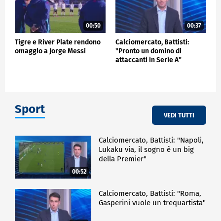
00:50
00:37
Tigre e River Plate rendono
Calciomercato, Battisti:
omaggio a Jorge Messi
"Pronto un domino di
attaccanti in Serie A"
Sport
VEDI TUTTI
Calciomercato, Battisti: "Napoli,
Lukaku via, il sogno è un big
della Premier"
00:52
Calciomercato, Battisti: "Roma,
Gasperini vuole un trequartista"