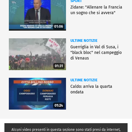
SPORT
Zidane: "Allenare la Francia
un sogno che si avvera"
01:06
ULTIME NOTIZIE
Guerriglia in Val di Susa, i
"black bloc" nel campeggio
di Venaus
01:31
ULTIME NOTIZIE
Caldo: arriva la quarta
ondata
01:24
Alcuni video presenti in questa sezione sono stati presi da internet,