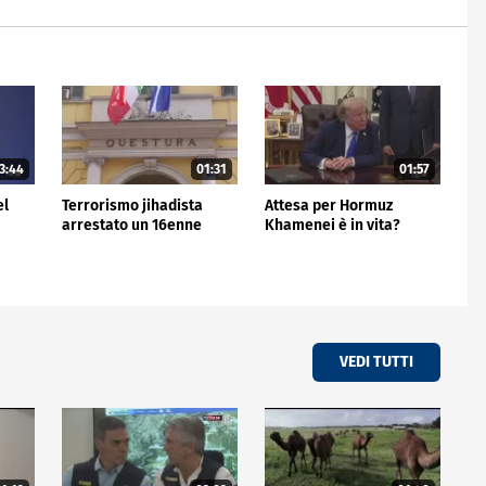
3:44
01:31
01:57
el
Terrorismo jihadista
Attesa per Hormuz
arrestato un 16enne
Khamenei è in vita?
VEDI TUTTI