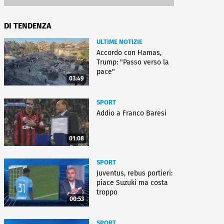
DI TENDENZA
ULTIME NOTIZIE
Accordo con Hamas,
Trump: "Passo verso la
pace"
03:49
SPORT
Addio a Franco Baresi
01:08
SPORT
Juventus, rebus portieri:
piace Suzuki ma costa
troppo
00:53
SPORT