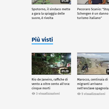
01:29
0
Spotorno, il sindaco mette
Pecoraro Scanio: "Sto
a gara la spiaggia delle
Schengen è un danno 
suore, è rivolta
turismo italiano"
Più visti
01:29
0
Rio de Janeiro, raffiche di
Marocco, centinaia di
vento a oltre cento all'ora:
migranti arrivano
cinque morti
nell'enclave spagnola
Ceuta
3 visualizzazioni
5 visualizzazioni