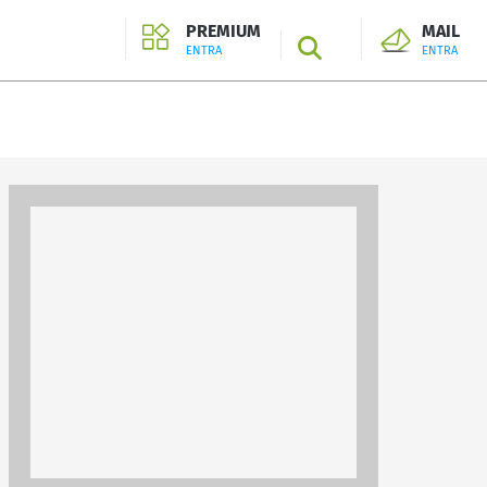
PREMIUM
MAIL
SEARCH
ENTRA
ENTRA
ENTRA