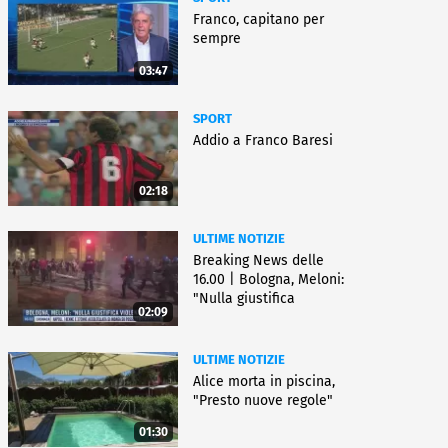
Franco, capitano per
sempre
03:47
SPORT
Addio a Franco Baresi
02:18
ULTIME NOTIZIE
Breaking News delle
16.00 | Bologna, Meloni:
"Nulla giustifica
02:09
violenza"
ULTIME NOTIZIE
Alice morta in piscina,
"Presto nuove regole"
01:30