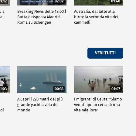
1:12
02:02
01:40
p a
Breaking News delle 18.00 |
Australia, dal latte alla
al
Botta e risposta Madrid-
birra: la seconda vita dei
Roma su Schengen
cammelli
VEDI TUTTI
1:03
00:33
01:07
A Capri i 220 metri del più
I migranti di Ceuta: "Siamo
grande yacht a vela del
venuti qui in cerca di una
 di
mondo
vita migliore"