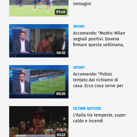
immagini
01:46
SPORT
Accomando: "Modric-Milan
segnali positivi. Doveva
firmare questa settimana,
ma..."
00:32
SPORT
Accomando: "Pulisic
tentato dal richiamo di
casa. Ecco cosa serve per
partire"
00:20
ULTIME NOTIZIE
L'Italia tra tempeste, super
caldo e incendi
03:22