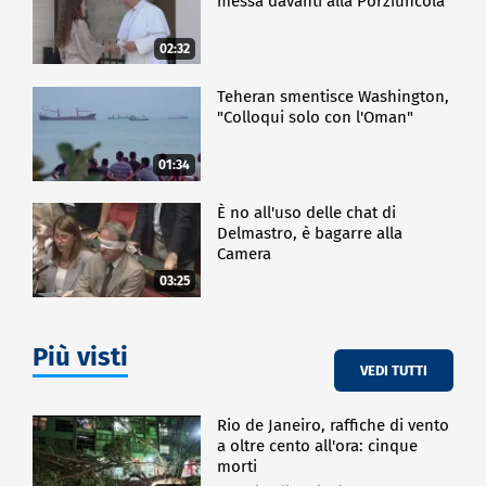
messa davanti alla Porziuncola
02:32
Teheran smentisce Washington,
"Colloqui solo con l'Oman"
01:34
È no all'uso delle chat di
Delmastro, è bagarre alla
Camera
03:25
Più visti
VEDI TUTTI
Rio de Janeiro, raffiche di vento
a oltre cento all'ora: cinque
morti