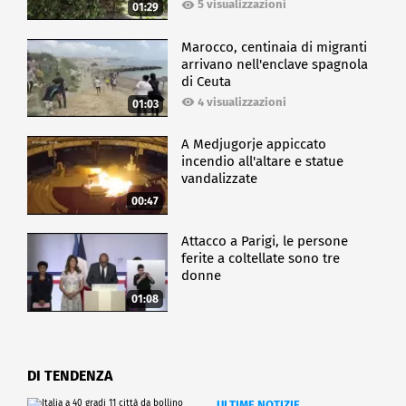
5 visualizzazioni
01:29
Marocco, centinaia di migranti
arrivano nell'enclave spagnola
di Ceuta
4 visualizzazioni
01:03
A Medjugorje appiccato
incendio all'altare e statue
vandalizzate
00:47
Attacco a Parigi, le persone
ferite a coltellate sono tre
donne
01:08
DI TENDENZA
ULTIME NOTIZIE