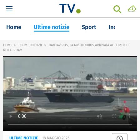
Home
Ultime notizie
Sport
Inchieste
HOME
ULTIME NOTIZIE
HANTAVIRUS, LA MV HONDIUS ARRIVATA AL PORTO DI
ROTTERDAM
ULTIME NOTIZIE
18 MAGGIO 2026