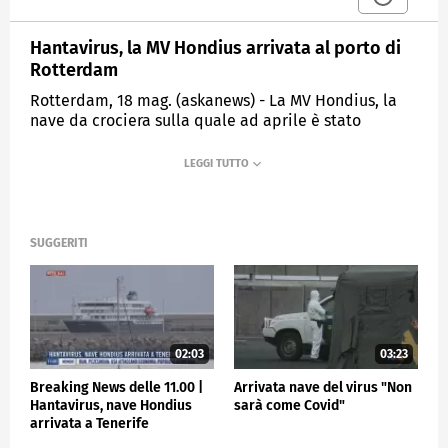
Hantavirus, la MV Hondius arrivata al porto di
Rotterdam
Rotterdam, 18 mag. (askanews) - La MV Hondius, la
nave da crociera sulla quale ad aprile è stato
registrato un focolaio di hantavirus, nelle immagini
AfpTv effettua la sua manovra di avvicinamento
finale al porto olandese di Rotterdam.
Sono tre i passeggeri deceduti a causa del virus: una
coppia olandese e una donna tedesca, mentre le
SUGGERITI
autorità di una ventina di paesi hanno sottoposto i
casi sospetti e i loro contatti a sorveglianza o
quarantena. La nave attraccherà al Calandsteiger 7
nell'Europoort, dove verrà sottoposta a pulizia e
disinfezione approfondite.
02:03
03:23
ESTERI
Breaking News delle 11.00 |
Arrivata nave del virus "Non
Hantavirus, nave Hondius
sarà come Covid"
arrivata a Tenerife