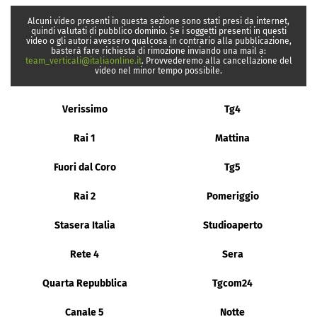
Alcuni video presenti in questa sezione sono stati presi da internet,
quindi valutati di pubblico dominio. Se i soggetti presenti in questi
video o gli autori avessero qualcosa in contrario alla pubblicazione,
basterà fare richiesta di rimozione inviando una mail a:
team_verticali@italiaonline.it
. Provvederemo alla cancellazione del
video nel minor tempo possibile.
Verissimo
Tg4
Rai 1
Mattina
Fuori dal Coro
Tg5
Rai 2
Pomeriggio
Stasera Italia
Studioaperto
Rete 4
Sera
Quarta Repubblica
Tgcom24
Canale 5
Notte