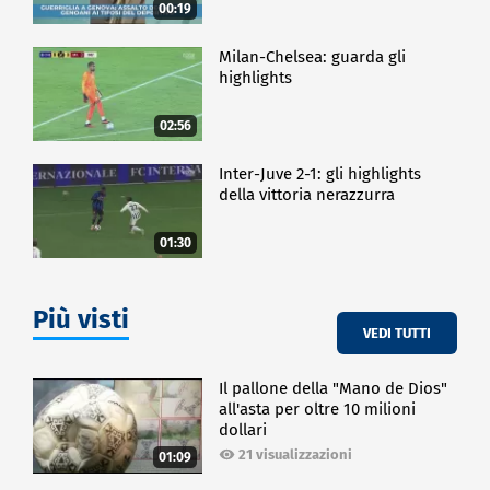
00:19
Milan-Chelsea: guarda gli
highlights
02:56
Inter-Juve 2-1: gli highlights
della vittoria nerazzurra
01:30
Più visti
VEDI TUTTI
Il pallone della "Mano de Dios"
all'asta per oltre 10 milioni
dollari
21 visualizzazioni
01:09