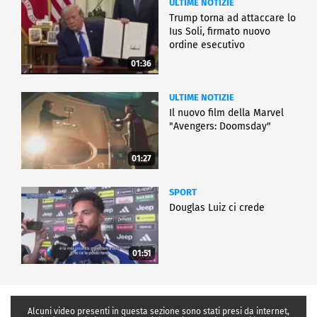
ULTIME NOTIZIE
Trump torna ad attaccare lo
Ius Soli, firmato nuovo
ordine esecutivo
01:36
ULTIME NOTIZIE
Il nuovo film della Marvel
"Avengers: Doomsday"
01:27
SPORT
Douglas Luiz ci crede
01:51
Alcuni video presenti in questa sezione sono stati presi da internet,