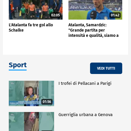
02:05
01:42
L'Atalanta fa tre gol allo
Atalanta, Samardzic:
Schalke
"Grande partita per
intensità e qualità, siamo a
buon punto"
Sport
VEDI TUTTI
I trofei di Pellacani a Parigi
01:56
Guerriglia urbana a Genova