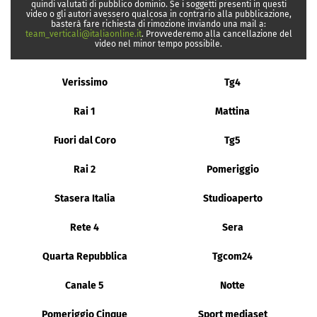
quindi valutati di pubblico dominio. Se i soggetti presenti in questi
video o gli autori avessero qualcosa in contrario alla pubblicazione,
basterà fare richiesta di rimozione inviando una mail a:
team_verticali@italiaonline.it
. Provvederemo alla cancellazione del
video nel minor tempo possibile.
Verissimo
Tg4
Rai 1
Mattina
Fuori dal Coro
Tg5
Rai 2
Pomeriggio
Stasera Italia
Studioaperto
Rete 4
Sera
Quarta Repubblica
Tgcom24
Canale 5
Notte
Pomeriggio Cinque
Sport mediaset