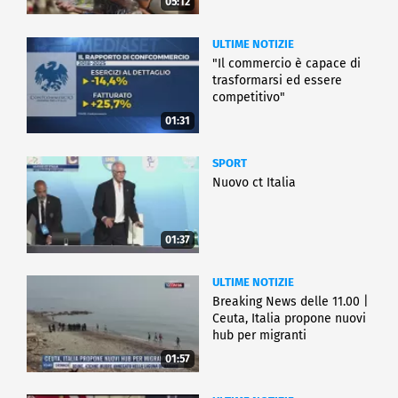
05:12
ULTIME NOTIZIE
"Il commercio è capace di
trasformarsi ed essere
competitivo"
01:31
SPORT
Nuovo ct Italia
01:37
ULTIME NOTIZIE
Breaking News delle 11.00 |
Ceuta, Italia propone nuovi
hub per migranti
01:57