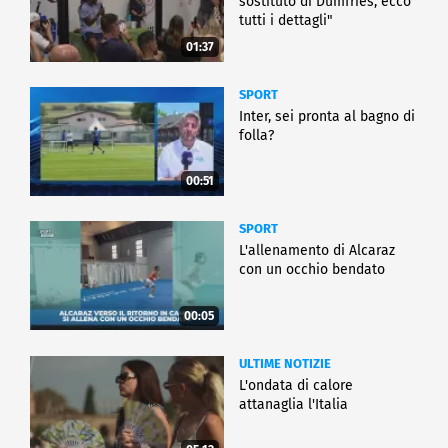
sostituto di Dumfries, ecco
tutti i dettagli"
01:37
SPORT
Inter, sei pronta al bagno di
folla?
00:51
SPORT
L'allenamento di Alcaraz
con un occhio bendato
00:05
ULTIME NOTIZIE
L'ondata di calore
attanaglia l'Italia