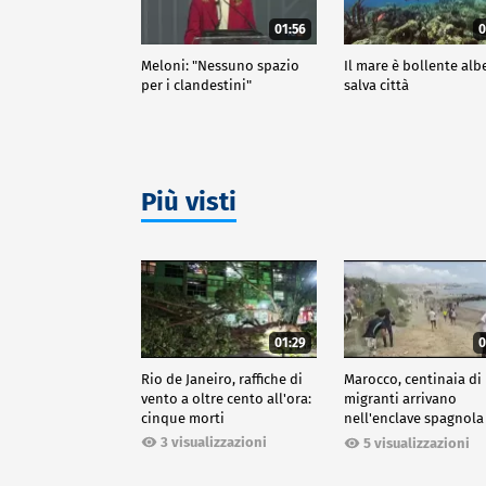
01:56
0
Meloni: "Nessuno spazio
Il mare è bollente alb
per i clandestini"
salva città
Più visti
01:29
0
Rio de Janeiro, raffiche di
Marocco, centinaia di
vento a oltre cento all'ora:
migranti arrivano
cinque morti
nell'enclave spagnola
Ceuta
3 visualizzazioni
5 visualizzazioni