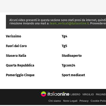
Alcuni video presenti in questa sezione sono stati presi da internet, quindi
rimozione inviando una mail a:
team_verticali@italiaonline.it
. Provvedere
Verissimo
Tg4
Fuori dal Coro
Tg5
Stasera Italia
Studioaperto
Quarta Repubblica
Tgcom24
Pomeriggio Cinque
Sport mediaset
LIBERO
VIRGILIO
PAGINE
Chi siamo
Note Legali
Privacy
Cookie Poli