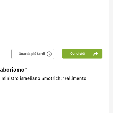
Condividi
Guarda più tardi
laboriamo"
Il ministro israeliano Smotrich: "Fallimento