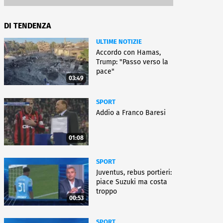
DI TENDENZA
ULTIME NOTIZIE
Accordo con Hamas,
Trump: "Passo verso la
pace"
03:49
SPORT
Addio a Franco Baresi
01:08
SPORT
Juventus, rebus portieri:
piace Suzuki ma costa
troppo
00:53
SPORT