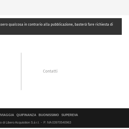
essero qualcosa in contrario alla pubblicazione, basterà fare richiesta di
Contatti
IVIAGGIA
QUIFINANZA
BUONISSIMO
SUPEREVA
di Libero Acquisition S.á r.l.
P. IVA 03970540963