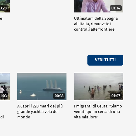
3:28
01:34
eri
Ultimatum della Spagna
all'Italia, rimuovete i
controlli alle frontiere
VEDI TUTTI
1:03
00:33
01:07
A Capri i 220 metri del più
I migranti di Ceuta: "Siamo
grande yacht a vela del
venuti qui in cerca di una
 di
mondo
vita migliore"