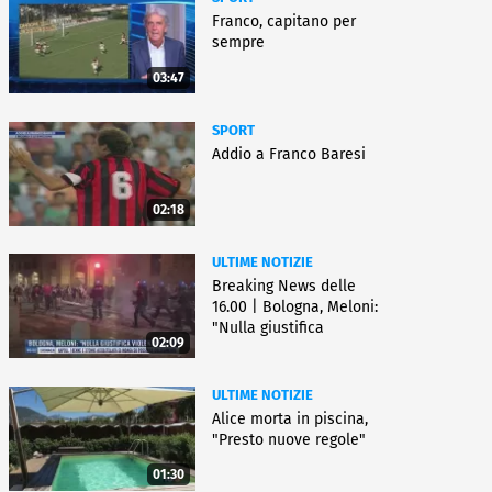
Franco, capitano per
sempre
03:47
SPORT
Addio a Franco Baresi
02:18
ULTIME NOTIZIE
Breaking News delle
16.00 | Bologna, Meloni:
"Nulla giustifica
02:09
violenza"
ULTIME NOTIZIE
Alice morta in piscina,
"Presto nuove regole"
01:30