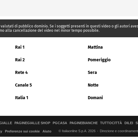
 valutati di pubblico dominio. Se i soggetti presenti in questi video o gli autori av
mo alla cancellazione del video nel minor tempo possibile.
Rai 1
Mattina
Rai 2
Pomeriggio
Rete 4
Sera
Canale 5
Notte
Italia 1
Domani
GIALLE
PAGINEGIALLE SHOP
PGCASA
PAGINEBIANCHE
TUTTOCITTÀ
DILEI
S
© Italiaonline S.p.A. 2026
Direzione e coordinamento 
cy
Preferenze sui cookie
Aiuto