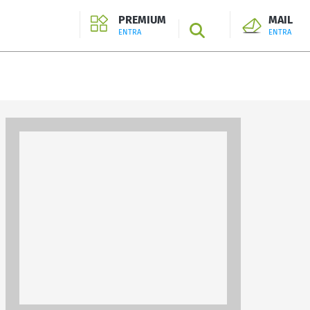
PREMIUM
MAIL
SEARCH
ENTRA
ENTRA
ENTRA