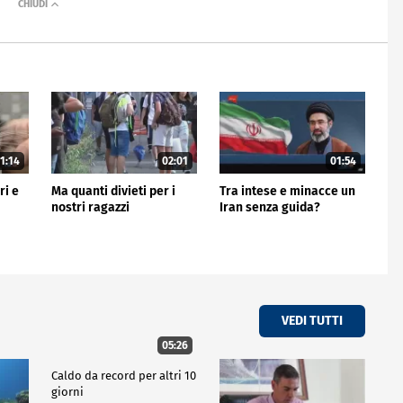
1:14
02:01
01:54
ri e
Ma quanti divieti per i
Tra intese e minacce un
nostri ragazzi
Iran senza guida?
VEDI TUTTI
05:26
Caldo da record per altri 10
giorni