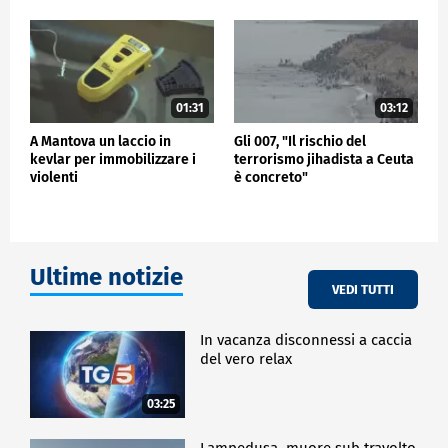
01:31
03:12
A Mantova un laccio in
Gli 007, "Il rischio del
kevlar per immobilizzare i
terrorismo jihadista a Ceuta
violenti
è concreto"
Ultime notizie
VEDI TUTTI
In vacanza disconnessi a caccia
del vero relax
03:25
Lampedusa, muore sub travolto