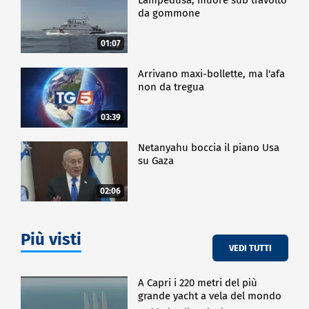
da gommone
01:07
Arrivano maxi-bollette, ma l'afa
non da tregua
03:39
Netanyahu boccia il piano Usa
su Gaza
02:06
Più visti
VEDI TUTTI
A Capri i 220 metri del più
grande yacht a vela del mondo