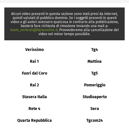
Alcuni video presenti in questa sezione sono stati presi da internet,
quindi valutati di pubblico dominio. Se i soggetti presenti in questi
video o gli autori avessero qualcosa in contrario alla pubblicazione,
basterà fare richiesta di rimozione inviando una mail a:
team_verticali@italiaonline.it
. Provvederemo alla cancellazione del
video nel minor tempo possibile.
Verissimo
Tg4
Rai 1
Mattina
Fuori dal Coro
Tg5
Rai 2
Pomeriggio
Stasera Italia
Studioaperto
Rete 4
Sera
Quarta Repubblica
Tgcom24