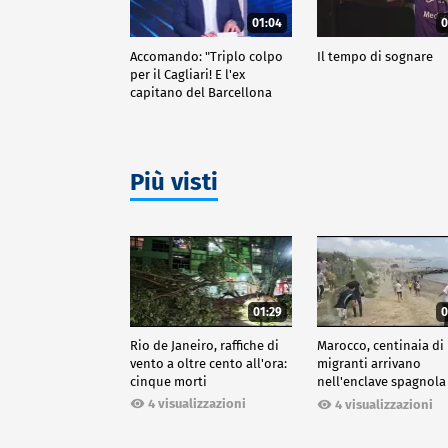
01:04
0
Accomando: "Triplo colpo
Il tempo di sognare
per il Cagliari! E l'ex
capitano del Barcellona
passa al Liverpool"
Più visti
01:29
0
Rio de Janeiro, raffiche di
Marocco, centinaia di
vento a oltre cento all'ora:
migranti arrivano
cinque morti
nell'enclave spagnola
Ceuta
4 visualizzazioni
4 visualizzazioni