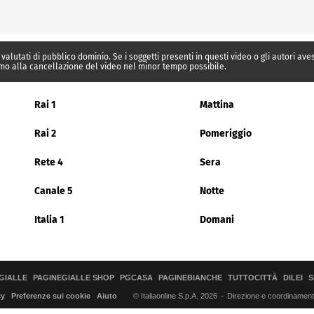
 valutati di pubblico dominio. Se i soggetti presenti in questi video o gli autori av
mo alla cancellazione del video nel minor tempo possibile.
Rai 1
Mattina
Rai 2
Pomeriggio
Rete 4
Sera
Canale 5
Notte
Italia 1
Domani
GIALLE
PAGINEGIALLE SHOP
PGCASA
PAGINEBIANCHE
TUTTOCITTÀ
DILEI
S
© Italiaonline S.p.A. 2026
Direzione e coordinamento 
cy
Preferenze sui cookie
Aiuto