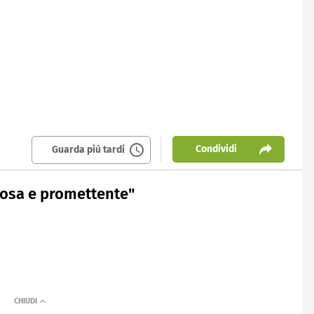
Condividi
Guarda più tardi
iosa e promettente"