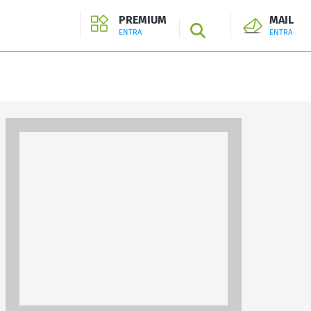
PREMIUM
MAIL
SEARCH
ENTRA
ENTRA
ENTRA