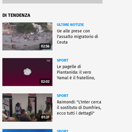
DI TENDENZA
ULTIME NOTIZIE
Ue alle prese con
l'assalto migratorio di
Ceuta
02:56
SPORT
Le pagelle di
Piantanida: il vero
Yamal è il fratellino,
02:02
Paredes cambia sport
SPORT
Raimondi: "L'Inter cerca
il sostituto di Dumfries,
ecco tutti i dettagli"
01:37
SPORT