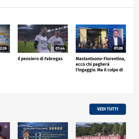
2:26
01:44
01:28
Il pensiero di Fabregas
Mastantuono-Fiorentina,
ecco chi pagherà
l'ingaggio. Ma il colpo di
giornata è del Frosinone"
VEDI TUTTI