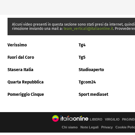
Alcuni video presenti in questa sezione sono stati presi da internet, quindi
rimozione inviando una mail a:
team_verticali@italiaonline.it
. Provvedere
Verissimo
Tg4
Fuori dal Coro
Tg5
Stasera Italia
Studioaperto
Quarta Repubblica
Tgcom24
Pomeriggio Cinque
Sport mediaset
LIBERO
VIRGILIO
PAGINE
Chi siamo
Note Legali
Privacy
Cookie Poli