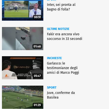
Inter, sei pronta al
bagno di folla?
00:51
ULTIME NOTIZIE
Fakir era ancora vivo
soccorso in 33 secondi
01:46
INCHIESTE
Garlasco: le
testimonianze degli
amici di Marco Poggi
05:47
SPORT
Juve, conferme da
Basilea
01:29