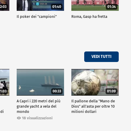
2:03
01:40
01:34
Il poker dei "campioni"
Roma, Gasp ha fretta
VEDI TUTTI
1:03
00:33
01:09
A Capri i 220 metri del più
Il pallone della "Mano de
grande yacht a vela del
Dios" all'asta per oltre 10
 di
mondo
milioni dollari
18 visualizzazioni