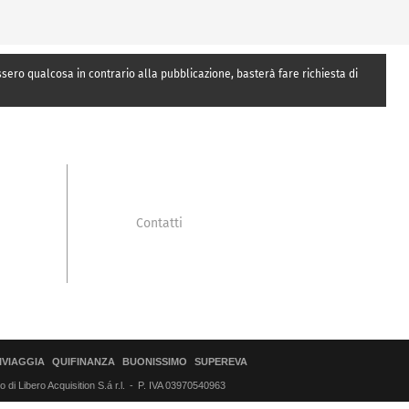
essero qualcosa in contrario alla pubblicazione, basterà fare richiesta di
Contatti
IVIAGGIA
QUIFINANZA
BUONISSIMO
SUPEREVA
di Libero Acquisition S.á r.l.
P. IVA 03970540963