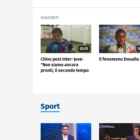
SUGGERITI
02:51
0
Chivu post Inter-Juve:
Il fenomeno Doualla
"Non siamo ancora
pronti, il secondo tempo
non mi è piaciuto"
Sport