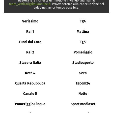
basterà fare richiesta di rimozione inviando una mail a:
team_verticali@italiaonline.it
. Provvederemo alla cancellazione del
video nel minor tempo possibile.
Verissimo
Tg4
Rai 1
Mattina
Fuori dal Coro
Tg5
Rai 2
Pomeriggio
Stasera Italia
Studioaperto
Rete 4
Sera
Quarta Repubblica
Tgcom24
Canale 5
Notte
Pomeriggio Cinque
Sport mediaset