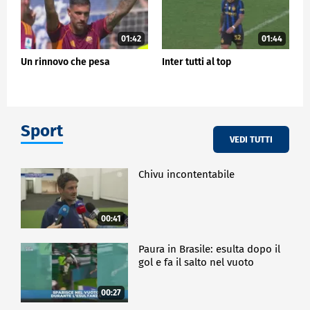
01:42
01:44
Un rinnovo che pesa
Inter tutti al top
Sport
VEDI TUTTI
Chivu incontentabile
00:41
Paura in Brasile: esulta dopo il
gol e fa il salto nel vuoto
00:27