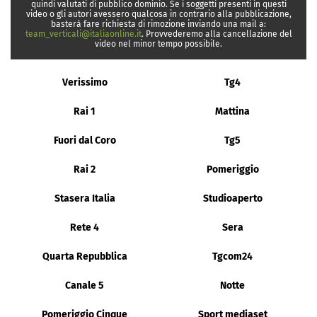
quindi valutati di pubblico dominio. Se i soggetti presenti in questi
video o gli autori avessero qualcosa in contrario alla pubblicazione,
basterà fare richiesta di rimozione inviando una mail a:
team_verticali@italiaonline.it
. Provvederemo alla cancellazione del
video nel minor tempo possibile.
Verissimo
Tg4
Rai 1
Mattina
Fuori dal Coro
Tg5
Rai 2
Pomeriggio
Stasera Italia
Studioaperto
Rete 4
Sera
Quarta Repubblica
Tgcom24
Canale 5
Notte
Pomeriggio Cinque
Sport mediaset