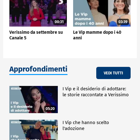
00:31
03:39
Verissimo da settembre su
Le Vip mamme dopo i 40
Canale 5
anni
Approfondimenti
VEDI TUTTI
I Vip e il desiderio di adottare:
le storie raccontate a Verissimo
05:20
I Vip che hanno scelto
l'adozione