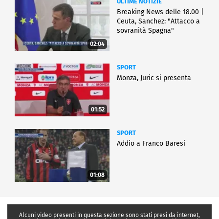
ULTIME NOTIZIE
Breaking News delle 18.00 |
Ceuta, Sanchez: "Attacco a
sovranità Spagna"
02:04
SPORT
Monza, Juric si presenta
01:52
SPORT
Addio a Franco Baresi
01:08
Alcuni video presenti in questa sezione sono stati presi da internet,