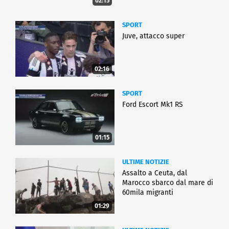
02:15
SPORT
Juve, attacco super
02:16
SPORT
Ford Escort Mk1 RS
01:15
ULTIME NOTIZIE
Assalto a Ceuta, dal
Marocco sbarco dal mare di
60mila migranti
01:29