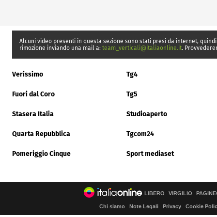
Alcuni video presenti in questa sezione sono stati presi da internet, quindi
rimozione inviando una mail a:
team_verticali@italiaonline.it
. Provvedere
Verissimo
Tg4
Fuori dal Coro
Tg5
Stasera Italia
Studioaperto
Quarta Repubblica
Tgcom24
Pomeriggio Cinque
Sport mediaset
LIBERO
VIRGILIO
PAGINE
Chi siamo
Note Legali
Privacy
Cookie Poli