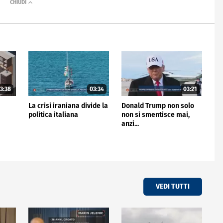
3:38
03:34
03:21
n
La crisi iraniana divide la
Donald Trump non solo
politica italiana
non si smentisce mai,
anzi...
VEDI TUTTI