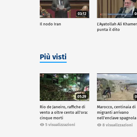
03:12
0
Il nodo Iran
L'Ayatollah Ali Khame
punta il dito
Più visti
01:29
0
Rio de Janeiro, raffiche di
Marocco, centinaia di
vento a oltre cento all'ora:
migranti arrivano
cinque morti
nell'enclave spagnola
Ceuta
5 visualizzazioni
8 visualizzazioni