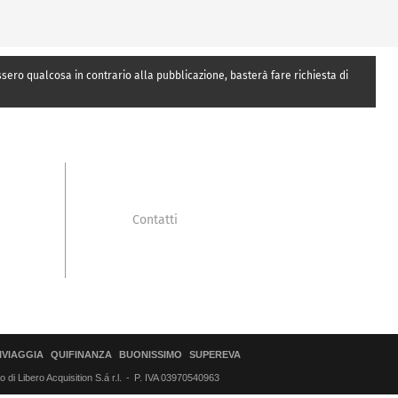
essero qualcosa in contrario alla pubblicazione, basterà fare richiesta di
Contatti
IVIAGGIA
QUIFINANZA
BUONISSIMO
SUPEREVA
di Libero Acquisition S.á r.l.
P. IVA 03970540963