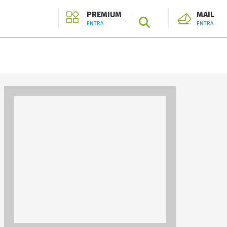
PREMIUM
MAIL
SEARCH
ENTRA
ENTRA
ENTRA