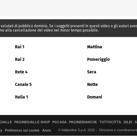
 valutati di pubblico dominio. Se i soggetti presenti in questi video o gli autori av
mo alla cancellazione del video nel minor tempo possibile.
Rai 1
Mattina
Rai 2
Pomeriggio
Rete 4
Sera
Canale 5
Notte
Italia 1
Domani
GIALLE
PAGINEGIALLE SHOP
PGCASA
PAGINEBIANCHE
TUTTOCITTÀ
DILEI
S
© Italiaonline S.p.A. 2026
Direzione e coordinamento 
cy
Preferenze sui cookie
Aiuto