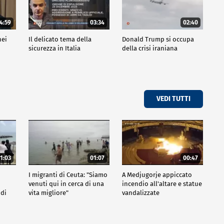
4:59
03:34
02:40
nei
Il delicato tema della
Donald Trump si occupa
sicurezza in Italia
della crisi iraniana
VEDI TUTTI
1:03
01:07
00:47
I migranti di Ceuta: "Siamo
A Medjugorje appiccato
venuti qui in cerca di una
incendio all'altare e statue
 di
vita migliore"
vandalizzate