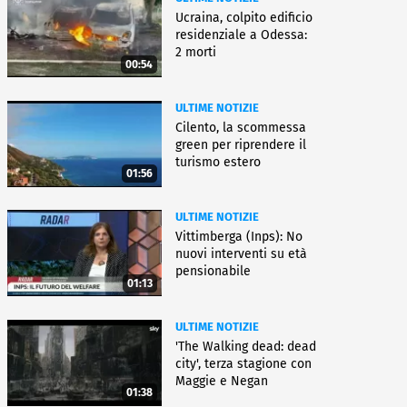
Ucraina, colpito edificio
residenziale a Odessa:
2 morti
00:54
ULTIME NOTIZIE
Cilento, la scommessa
green per riprendere il
turismo estero
01:56
ULTIME NOTIZIE
Vittimberga (Inps): No
nuovi interventi su età
pensionabile
01:13
ULTIME NOTIZIE
'The Walking dead: dead
city', terza stagione con
Maggie e Negan
01:38