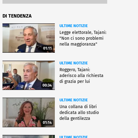
DI TENDENZA
ULTIME NOTIZIE
Legge elettorale, Tajani:
"Non ci sono problemi
nella maggioranza"
01:11
ULTIME NOTIZIE
Roggero, Tajani:
aderisco alla richiesta
di grazia per lui
00:34
ULTIME NOTIZIE
Una collana di libri
dedicata allo studio
della gentilezza
01:14
ULTIME NOTIZIE