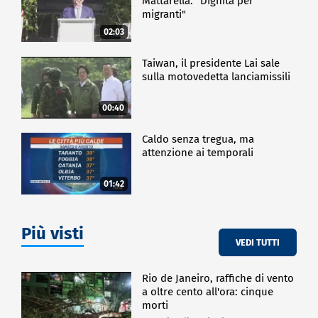
Mattarella: "Dignità per
migranti"
02:03
Taiwan, il presidente Lai sale
sulla motovedetta lanciamissili
00:40
Caldo senza tregua, ma
attenzione ai temporali
01:42
Più visti
VEDI TUTTI
Rio de Janeiro, raffiche di vento
a oltre cento all'ora: cinque
morti