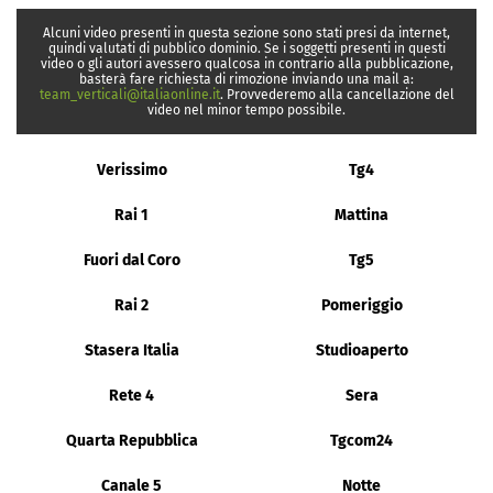
Alcuni video presenti in questa sezione sono stati presi da internet,
quindi valutati di pubblico dominio. Se i soggetti presenti in questi
video o gli autori avessero qualcosa in contrario alla pubblicazione,
basterà fare richiesta di rimozione inviando una mail a:
team_verticali@italiaonline.it
. Provvederemo alla cancellazione del
video nel minor tempo possibile.
Verissimo
Tg4
Rai 1
Mattina
Fuori dal Coro
Tg5
Rai 2
Pomeriggio
Stasera Italia
Studioaperto
Rete 4
Sera
Quarta Repubblica
Tgcom24
Canale 5
Notte