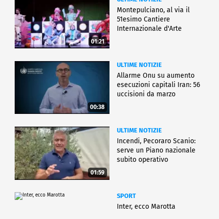
Montepulciano, al via il
51esimo Cantiere
Internazionale d'Arte
01:21
ULTIME NOTIZIE
Allarme Onu su aumento
esecuzioni capitali Iran: 56
uccisioni da marzo
00:38
ULTIME NOTIZIE
Incendi, Pecoraro Scanio:
serve un Piano nazionale
subito operativo
01:59
SPORT
Inter, ecco Marotta