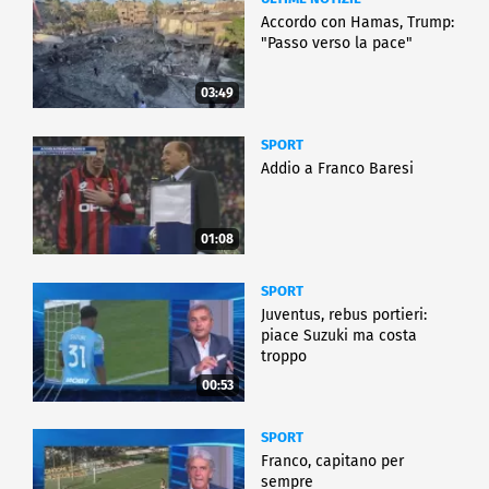
Accordo con Hamas, Trump:
"Passo verso la pace"
03:49
SPORT
Addio a Franco Baresi
01:08
SPORT
Juventus, rebus portieri:
piace Suzuki ma costa
troppo
00:53
SPORT
Franco, capitano per
sempre