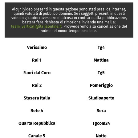
Alcuni video presenti in questa sezione sono stati presi da internet,
quindi valutati di pubblico dominio. Se i soggetti presenti in questi
video o gli autori avessero qualcosa in contrario alla pubblicazione,
basterà fare richiesta di rimozione inviando una mail a:
team_verticali@italiaonline.it
. Provvederemo alla cancellazione del
video nel minor tempo possibile.
Verissimo
Tg4
Rai 1
Mattina
Fuori dal Coro
Tg5
Rai 2
Pomeriggio
Stasera Italia
Studioaperto
Rete 4
Sera
Quarta Repubblica
Tgcom24
Canale 5
Notte