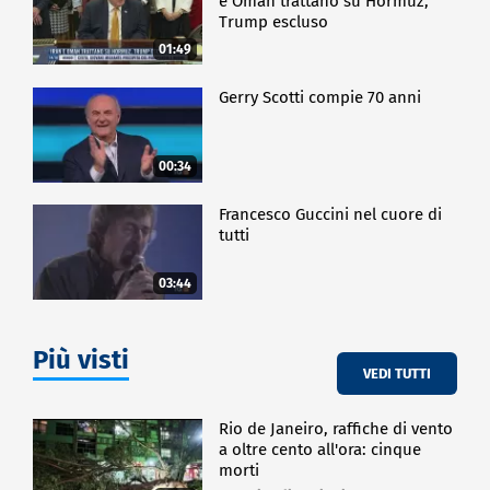
e Oman trattano su Hormuz,
Trump escluso
01:49
Gerry Scotti compie 70 anni
00:34
Francesco Guccini nel cuore di
tutti
03:44
Più visti
VEDI TUTTI
Rio de Janeiro, raffiche di vento
a oltre cento all'ora: cinque
morti