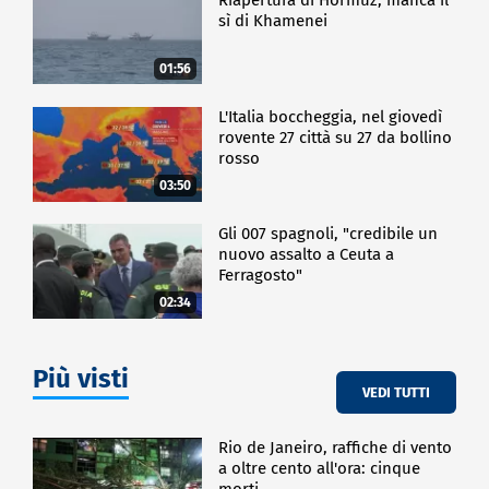
sì di Khamenei
01:56
L'Italia boccheggia, nel giovedì
rovente 27 città su 27 da bollino
rosso
03:50
Gli 007 spagnoli, "credibile un
nuovo assalto a Ceuta a
Ferragosto"
02:34
Più visti
VEDI TUTTI
Rio de Janeiro, raffiche di vento
a oltre cento all'ora: cinque