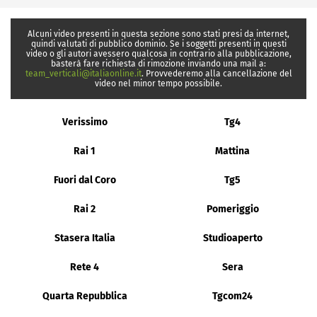
Alcuni video presenti in questa sezione sono stati presi da internet,
quindi valutati di pubblico dominio. Se i soggetti presenti in questi
video o gli autori avessero qualcosa in contrario alla pubblicazione,
basterà fare richiesta di rimozione inviando una mail a:
team_verticali@italiaonline.it
. Provvederemo alla cancellazione del
video nel minor tempo possibile.
Verissimo
Tg4
Rai 1
Mattina
Fuori dal Coro
Tg5
Rai 2
Pomeriggio
Stasera Italia
Studioaperto
Rete 4
Sera
Quarta Repubblica
Tgcom24