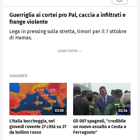
Guerriglia ai cortei pro Pal, caccia a infiltrati e
frange violente
Lega in pressing sulla stretta, timori per il 7 ottobre
di Hamas.
MEDIASET
TG4
SUGGERITI
03:50
02:34
L'Italia boccheggia, nel
Gli 007 spagnoli, "credibile
giovedì rovente 27 città su 27
un nuovo assalto a Ceuta a
da bollino rosso
Ferragosto"