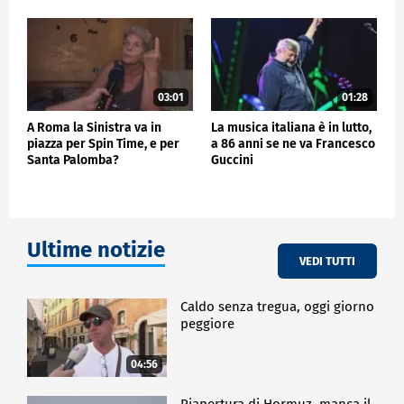
03:01
01:28
A Roma la Sinistra va in
La musica italiana è in lutto,
piazza per Spin Time, e per
a 86 anni se ne va Francesco
Santa Palomba?
Guccini
Ultime notizie
VEDI TUTTI
Caldo senza tregua, oggi giorno
peggiore
04:56
Riapertura di Hormuz, manca il