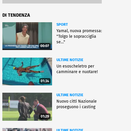
DI TENDENZA
SPORT
Yamal, nuova promessa:
"Tolgo le sopracciglia
se…"
00:07
ULTIME NOTIZIE
Un esoscheletro per
camminare e nuotare!
01:34
ULTIME NOTIZIE
Nuovo cittì Nazionale
proseguono i casting
01:29
ULTIME NOTIZIE