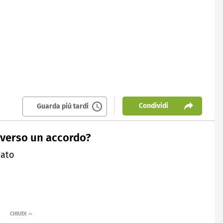
Condividi
Guarda più tardi
 verso un accordo?
iato