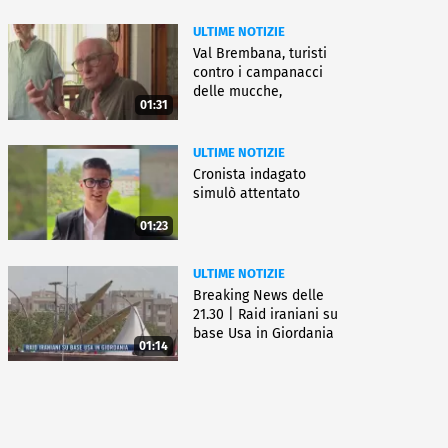
ULTIME NOTIZIE
Val Brembana, turisti
contro i campanacci
delle mucche,
01:31
"disturbano"
ULTIME NOTIZIE
Cronista indagato
simulò attentato
01:23
ULTIME NOTIZIE
Breaking News delle
21.30 | Raid iraniani su
base Usa in Giordania
01:14