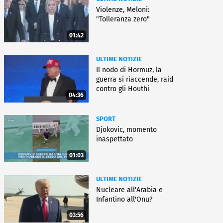
Violenze, Meloni:
"Tolleranza zero"
01:42
ULTIME NOTIZIE
Il nodo di Hormuz, la
guerra si riaccende, raid
contro gli Houthi
04:36
SPORT
Djokovic, momento
inaspettato
01:03
ULTIME NOTIZIE
Nucleare all'Arabia e
Infantino all'Onu?
03:56