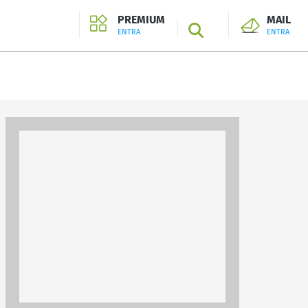
PREMIUM
MAIL
SEARCH
ENTRA
ENTRA
ENTRA