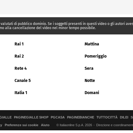
 valutati di pubblico dominio. Se i soggetti presenti in questi video o gli autori av
mo alla cancellazione del video nel minor tempo possibile.
Rai 1
Mattina
Rai 2
Pomeriggio
Rete 4
Sera
Canale 5
Notte
Italia 1
Domani
GIALLE
PAGINEGIALLE SHOP
PGCASA
PAGINEBIANCHE
TUTTOCITTÀ
DILEI
S
© Italiaonline S.p.A. 2026
Direzione e coordinamento 
cy
Preferenze sui cookie
Aiuto