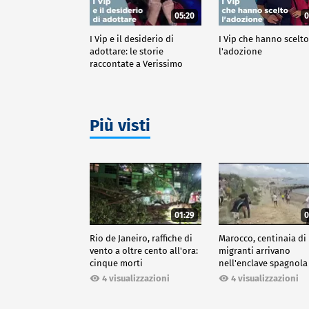
05:20
0
I Vip e il desiderio di
I Vip che hanno scelt
adottare: le storie
l'adozione
raccontate a Verissimo
Più visti
01:29
0
Rio de Janeiro, raffiche di
Marocco, centinaia di
vento a oltre cento all'ora:
migranti arrivano
cinque morti
nell'enclave spagnola
Ceuta
4 visualizzazioni
4 visualizzazioni