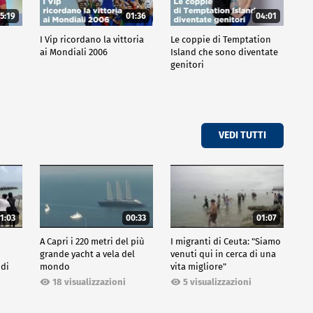
5:19
01:36
04:01
o
I Vip ricordano la vittoria
Le coppie di Temptation
ai Mondiali 2006
Island che sono diventate
genitori
VEDI TUTTI
1:03
00:33
01:07
A Capri i 220 metri del più
I migranti di Ceuta: "Siamo
grande yacht a vela del
venuti qui in cerca di una
 di
mondo
vita migliore"
18 visualizzazioni
5 visualizzazioni