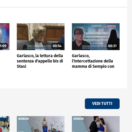
1:09
00:54
00:31
i
Garlasco, la lettura della
Garlasco,
sentenza d'appello bis di
l'intercettazione della
Stasi
mamma di Sempio con
una conoscente
VEDI TUTTI