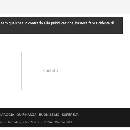
essero qualcosa in contrario alla pubblicazione, basterà fare richiesta di
Contatti
IVIAGGIA
QUIFINANZA
BUONISSIMO
SUPEREVA
di Libero Acquisition S.á r.l.
P. IVA 03970540963