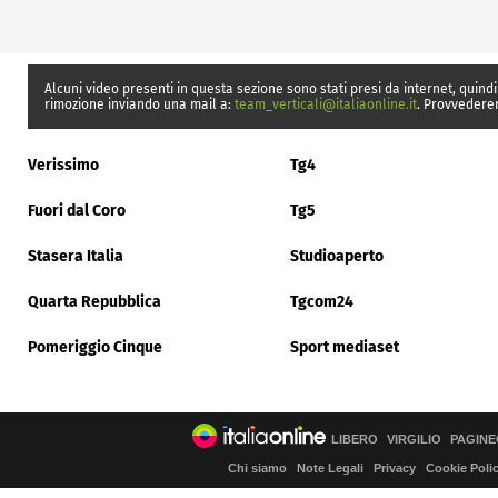
Alcuni video presenti in questa sezione sono stati presi da internet, quindi
rimozione inviando una mail a:
team_verticali@italiaonline.it
. Provvedere
Verissimo
Tg4
Fuori dal Coro
Tg5
Stasera Italia
Studioaperto
Quarta Repubblica
Tgcom24
Pomeriggio Cinque
Sport mediaset
LIBERO
VIRGILIO
PAGINE
Chi siamo
Note Legali
Privacy
Cookie Poli