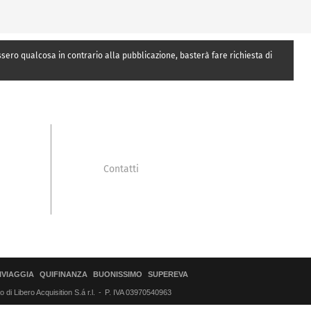
essero qualcosa in contrario alla pubblicazione, basterà fare richiesta di
Contatti
IVIAGGIA
QUIFINANZA
BUONISSIMO
SUPEREVA
di Libero Acquisition S.á r.l.
P. IVA 03970540963