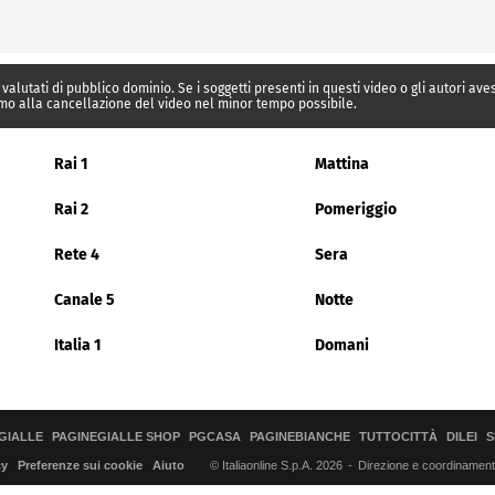
 valutati di pubblico dominio. Se i soggetti presenti in questi video o gli autori av
mo alla cancellazione del video nel minor tempo possibile.
Rai 1
Mattina
Rai 2
Pomeriggio
Rete 4
Sera
Canale 5
Notte
Italia 1
Domani
GIALLE
PAGINEGIALLE SHOP
PGCASA
PAGINEBIANCHE
TUTTOCITTÀ
DILEI
S
© Italiaonline S.p.A. 2026
Direzione e coordinamento 
cy
Preferenze sui cookie
Aiuto