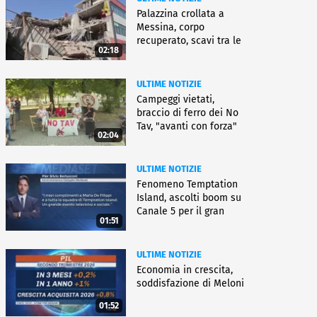
Palazzina crollata a
Messina, corpo
recuperato, scavi tra le
02:18
macerie
ULTIME NOTIZIE
Campeggi vietati,
braccio di ferro dei No
Tav, "avanti con forza"
02:04
ULTIME NOTIZIE
Fenomeno Temptation
Island, ascolti boom su
Canale 5 per il gran
01:51
finale
ULTIME NOTIZIE
Economia in crescita,
soddisfazione di Meloni
01:52