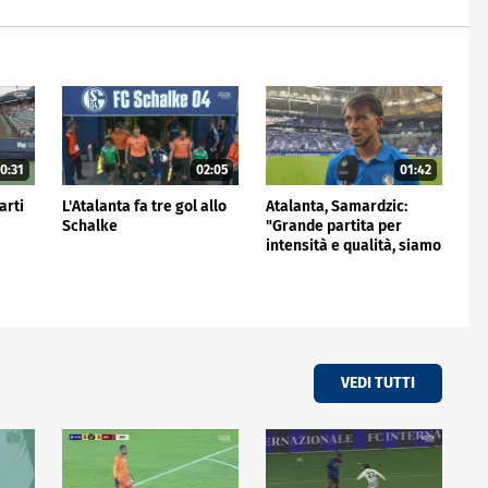
0:31
02:05
01:42
arti
L'Atalanta fa tre gol allo
Atalanta, Samardzic:
Schalke
"Grande partita per
intensità e qualità, siamo
a buon punto"
VEDI TUTTI