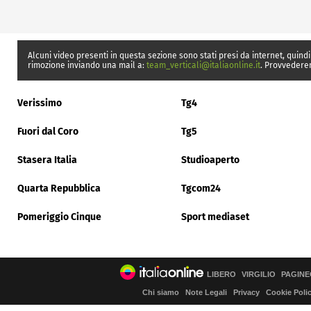
Alcuni video presenti in questa sezione sono stati presi da internet, quindi
rimozione inviando una mail a:
team_verticali@italiaonline.it
. Provvedere
Verissimo
Tg4
Fuori dal Coro
Tg5
Stasera Italia
Studioaperto
Quarta Repubblica
Tgcom24
Pomeriggio Cinque
Sport mediaset
LIBERO
VIRGILIO
PAGINE
Chi siamo
Note Legali
Privacy
Cookie Poli