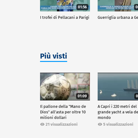
01:56
0
I trofei di Pellacani a Parigi
Guerriglia urbana a 
Più visti
01:09
0
Il pallone della "Mano de
A Capri i 220 metri del
Dios" all'asta per oltre 10
grande yacht a vela de
milioni dollari
mondo
21 visualizzazioni
5 visualizzazioni