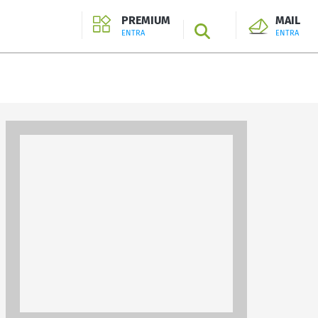
PREMIUM
MAIL
SEARCH
ENTRA
ENTRA
ENTRA