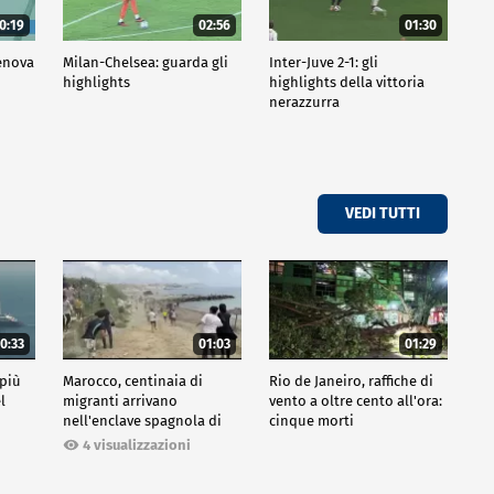
0:19
02:56
01:30
Genova
Milan-Chelsea: guarda gli
Inter-Juve 2-1: gli
highlights
highlights della vittoria
nerazzurra
VEDI TUTTI
0:33
01:03
01:29
 più
Marocco, centinaia di
Rio de Janeiro, raffiche di
l
migranti arrivano
vento a oltre cento all'ora:
nell'enclave spagnola di
cinque morti
Ceuta
4 visualizzazioni