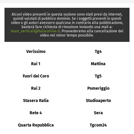
Alcuni video presenti in questa sezione sono stati presi da internet,
quindi valutati di pubblico dominio. Se i soggetti presenti in questi
video o gli autori avessero qualcosa in contrario alla pubblicazione,
basterà fare richiesta di rimozione inviando una mail a:
team_verticali@italiaonline.it
. Provvederemo alla cancellazione del
video nel minor tempo possibile.
Verissimo
Tg4
Rai 1
Mattina
Fuori dal Coro
Tg5
Rai 2
Pomeriggio
Stasera Italia
Studioaperto
Rete 4
Sera
Quarta Repubblica
Tgcom24