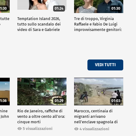
1:30
01:24
01:30
 tutte
Temptation Island 2026,
Tre di troppo, Virginia
o
tutto sullo scandalo dei
Raffaele e Fabio De Luigi
video di Sara e Gabriele
improvvisamente genitori:
tutte le curiosità sulla
commedia
VEDI TUTTI
1:36
01:29
01:03
inine
Rio de Janeiro, raffiche di
Marocco, centinaia di
 John
vento a oltre cento all'ora:
migranti arrivano
cinque morti
nell'enclave spagnola di
Ceuta
5 visualizzazioni
4 visualizzazioni