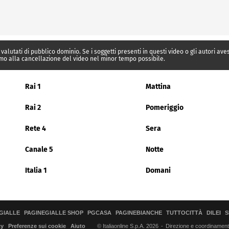
 valutati di pubblico dominio. Se i soggetti presenti in questi video o gli autori av
mo alla cancellazione del video nel minor tempo possibile.
Rai 1
Mattina
Rai 2
Pomeriggio
Rete 4
Sera
Canale 5
Notte
Italia 1
Domani
GIALLE
PAGINEGIALLE SHOP
PGCASA
PAGINEBIANCHE
TUTTOCITTÀ
DILEI
S
© Italiaonline S.p.A. 2026
Direzione e coordinamento 
cy
Preferenze sui cookie
Aiuto