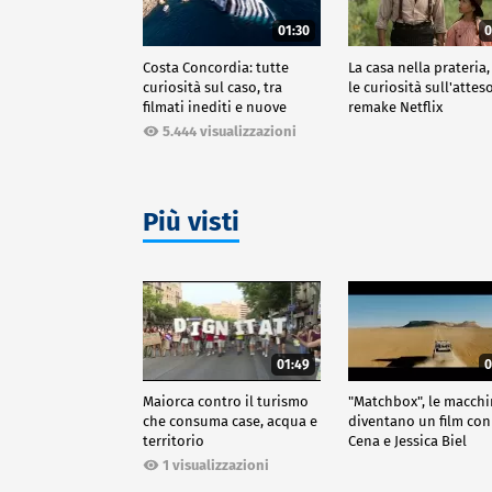
01:30
0
Costa Concordia: tutte
La casa nella prateria,
curiosità sul caso, tra
le curiosità sull'attes
filmati inediti e nuove
remake Netflix
ricostruzioni
5.444 visualizzazioni
Più visti
01:49
0
Maiorca contro il turismo
"Matchbox", le macch
che consuma case, acqua e
diventano un film con
territorio
Cena e Jessica Biel
1 visualizzazioni