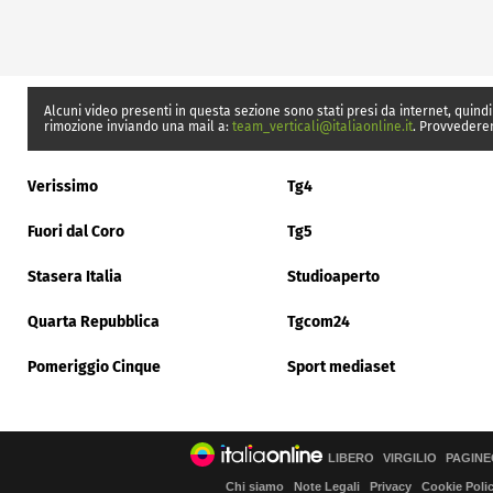
Alcuni video presenti in questa sezione sono stati presi da internet, quindi
rimozione inviando una mail a:
team_verticali@italiaonline.it
. Provvedere
Verissimo
Tg4
Fuori dal Coro
Tg5
Stasera Italia
Studioaperto
Quarta Repubblica
Tgcom24
Pomeriggio Cinque
Sport mediaset
LIBERO
VIRGILIO
PAGINE
Chi siamo
Note Legali
Privacy
Cookie Poli