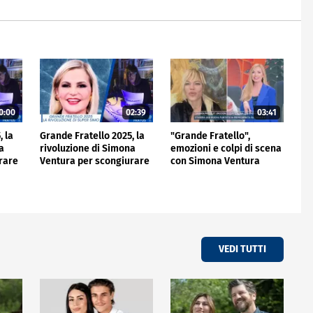
0:00
02:39
03:41
, la
Grande Fratello 2025, la
"Grande Fratello",
a
rivoluzione di Simona
emozioni e colpi di scena
rare
Ventura per scongiurare
con Simona Ventura
 VIP
un nuovo flop: basta VIP
VEDI TUTTI