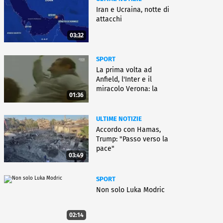
Iran e Ucraina, notte di
attacchi
03:32
SPORT
La prima volta ad
Anfield, l'Inter e il
miracolo Verona: la
01:36
carriera di Bagnoli
ULTIME NOTIZIE
Accordo con Hamas,
Trump: "Passo verso la
pace"
03:49
SPORT
Non solo Luka Modric
02:14