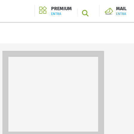
PREMIUM
MAIL
SEARCH
ENTRA
ENTRA
ENTRA