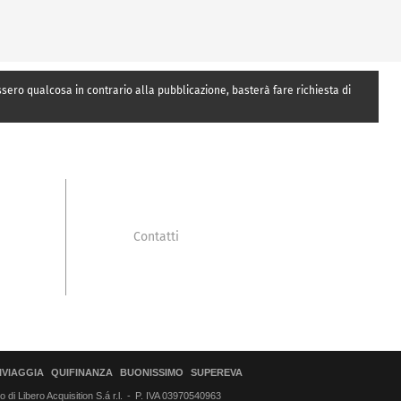
essero qualcosa in contrario alla pubblicazione, basterà fare richiesta di
Contatti
IVIAGGIA
QUIFINANZA
BUONISSIMO
SUPEREVA
di Libero Acquisition S.á r.l.
P. IVA 03970540963