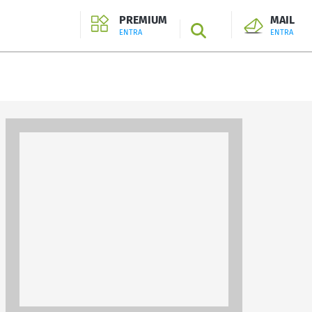
PREMIUM
MAIL
SEARCH
ENTRA
ENTRA
ENTRA