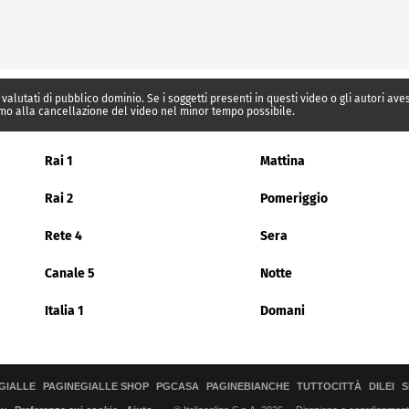
 valutati di pubblico dominio. Se i soggetti presenti in questi video o gli autori av
mo alla cancellazione del video nel minor tempo possibile.
Rai 1
Mattina
Rai 2
Pomeriggio
Rete 4
Sera
Canale 5
Notte
Italia 1
Domani
GIALLE
PAGINEGIALLE SHOP
PGCASA
PAGINEBIANCHE
TUTTOCITTÀ
DILEI
S