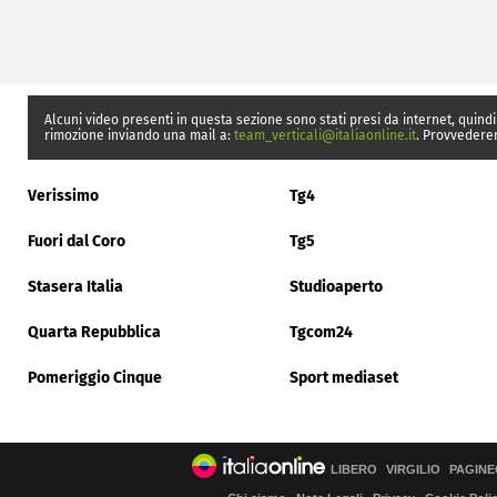
Alcuni video presenti in questa sezione sono stati presi da internet, quindi
rimozione inviando una mail a:
team_verticali@italiaonline.it
. Provvedere
Verissimo
Tg4
Fuori dal Coro
Tg5
Stasera Italia
Studioaperto
Quarta Repubblica
Tgcom24
Pomeriggio Cinque
Sport mediaset
LIBERO
VIRGILIO
PAGINE