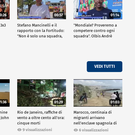
0:26
00:57
01:14
 3x3
Stefano Mancinelli e il
"Mondiale? Proveremo a
rapporto con la Fortitudo:
competere contro ogni
"Non è solo una squadra,
squadra". Olbis Andrè
ma una fede"
racconta il percorso di
avvicinamento ai prossimi
mondiali in Germania.
VEDI TUTTI
1:36
01:29
01:03
inine
Rio de Janeiro, raffiche di
Marocco, centinaia di
 John
vento a oltre cento all'ora:
migranti arrivano
cinque morti
nell'enclave spagnola di
Ceuta
9 visualizzazioni
6 visualizzazioni