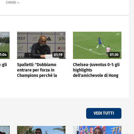
1:04
01:19
01:30
 gli
Spalletti: "Dobbiamo
Chelsea-Juventus 0-1: gli
entrare per forza in
highlights
Champions perché la
dell'amichevole di Hong
Juve non può stare fuori"
Kong
VEDI TUTTI