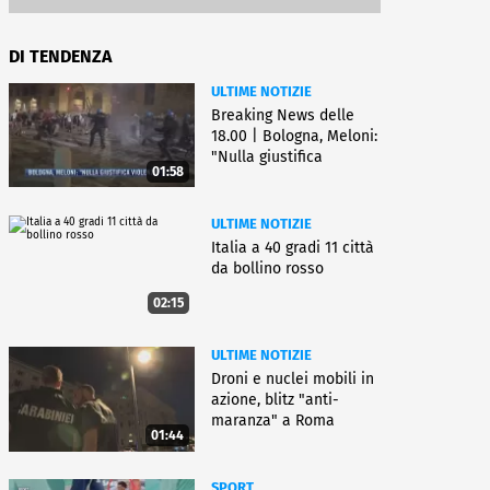
DI TENDENZA
ULTIME NOTIZIE
Breaking News delle
18.00 | Bologna, Meloni:
"Nulla giustifica
01:58
violenza"
ULTIME NOTIZIE
Italia a 40 gradi 11 città
da bollino rosso
02:15
ULTIME NOTIZIE
Droni e nuclei mobili in
azione, blitz "anti-
maranza" a Roma
01:44
SPORT