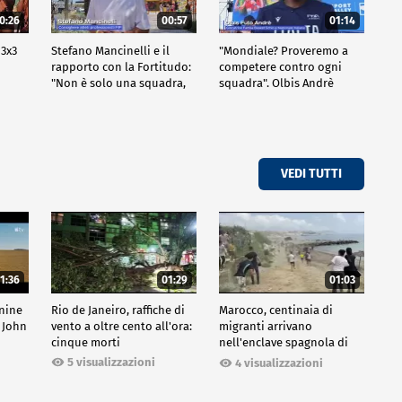
0:26
00:57
01:14
 3x3
Stefano Mancinelli e il
"Mondiale? Proveremo a
rapporto con la Fortitudo:
competere contro ogni
"Non è solo una squadra,
squadra". Olbis Andrè
ma una fede"
racconta il percorso di
avvicinamento ai prossimi
mondiali in Germania.
VEDI TUTTI
1:36
01:29
01:03
inine
Rio de Janeiro, raffiche di
Marocco, centinaia di
 John
vento a oltre cento all'ora:
migranti arrivano
cinque morti
nell'enclave spagnola di
Ceuta
5 visualizzazioni
4 visualizzazioni