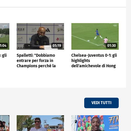
1:04
01:19
01:30
 gli
Spalletti: "Dobbiamo
Chelsea-Juventus 0-1: gli
entrare per forza in
highlights
Champions perché la
dell'amichevole di Hong
Juve non può stare fuori"
Kong
VEDI TUTTI