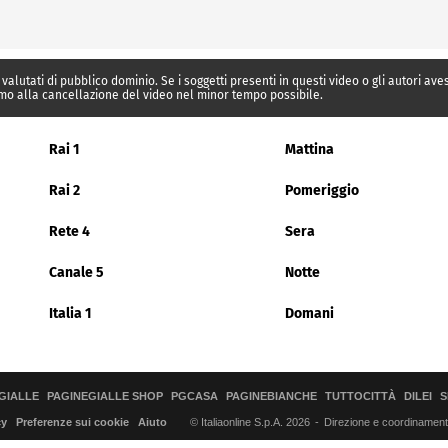
 valutati di pubblico dominio. Se i soggetti presenti in questi video o gli autori av
mo alla cancellazione del video nel minor tempo possibile.
Rai 1
Mattina
Rai 2
Pomeriggio
Rete 4
Sera
Canale 5
Notte
Italia 1
Domani
GIALLE
PAGINEGIALLE SHOP
PGCASA
PAGINEBIANCHE
TUTTOCITTÀ
DILEI
S
© Italiaonline S.p.A. 2026
Direzione e coordinamento 
cy
Preferenze sui cookie
Aiuto