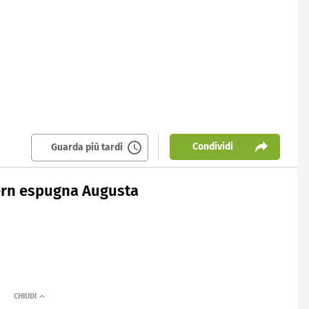
Condividi
Guarda più tardi
ayern espugna Augusta