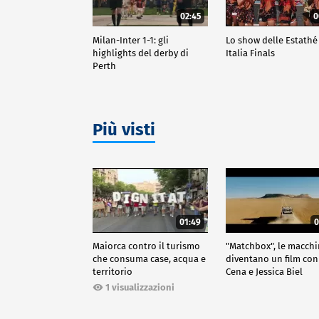
02:45
0
Milan-Inter 1-1: gli
Lo show delle Estathé
highlights del derby di
Italia Finals
Perth
Più visti
01:49
0
Maiorca contro il turismo
"Matchbox", le macch
che consuma case, acqua e
diventano un film con
territorio
Cena e Jessica Biel
1 visualizzazioni