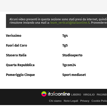
Alcuni video presenti in questa sezione sono stati presi da internet, quindi
rimozione inviando una mail a:
team_verticali@italiaonline.it
. Provvedere
Verissimo
Tg4
Fuori dal Coro
Tg5
Stasera Italia
Studioaperto
Quarta Repubblica
Tgcom24
Pomeriggio Cinque
Sport mediaset
LIBERO
VIRGILIO
PAGINE
Chi siamo
Note Legali
Privacy
Cookie Poli