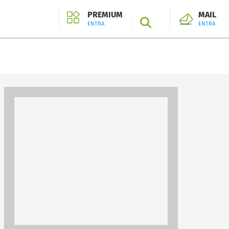
PREMIUM
MAIL
SEARCH
ENTRA
ENTRA
ENTRA