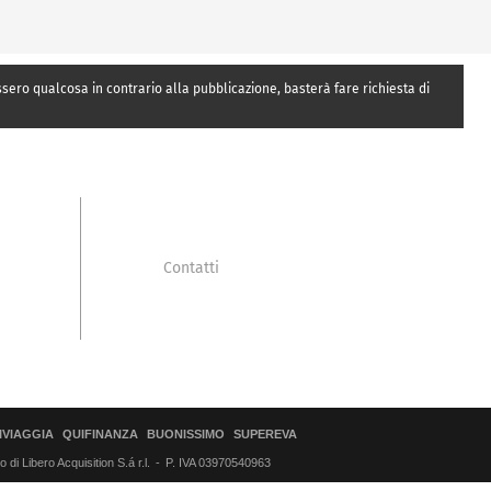
essero qualcosa in contrario alla pubblicazione, basterà fare richiesta di
Contatti
IVIAGGIA
QUIFINANZA
BUONISSIMO
SUPEREVA
di Libero Acquisition S.á r.l.
P. IVA 03970540963