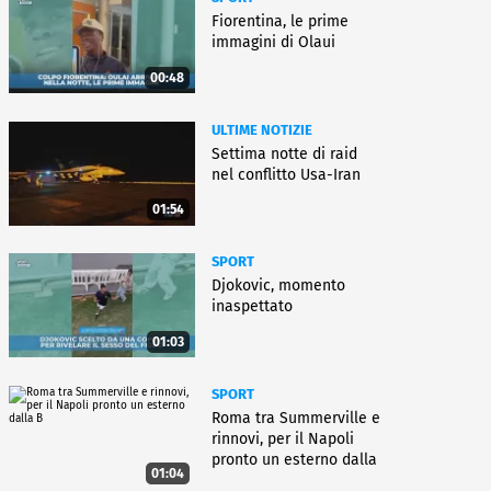
Fiorentina, le prime
immagini di Olaui
00:48
ULTIME NOTIZIE
Settima notte di raid
nel conflitto Usa-Iran
01:54
SPORT
Djokovic, momento
inaspettato
01:03
SPORT
Roma tra Summerville e
rinnovi, per il Napoli
pronto un esterno dalla
01:04
B