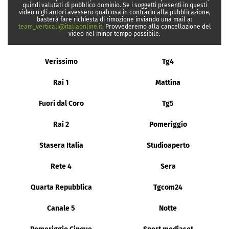
quindi valutati di pubblico dominio. Se i soggetti presenti in questi
video o gli autori avessero qualcosa in contrario alla pubblicazione,
basterà fare richiesta di rimozione inviando una mail a:
team_verticali@italiaonline.it
. Provvederemo alla cancellazione del
video nel minor tempo possibile.
Verissimo
Tg4
Rai 1
Mattina
Fuori dal Coro
Tg5
Rai 2
Pomeriggio
Stasera Italia
Studioaperto
Rete 4
Sera
Quarta Repubblica
Tgcom24
Canale 5
Notte