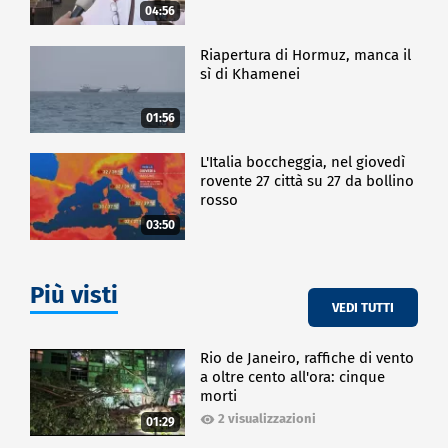
04:56
Riapertura di Hormuz, manca il
sì di Khamenei
01:56
L'Italia boccheggia, nel giovedì
rovente 27 città su 27 da bollino
rosso
03:50
Più visti
VEDI TUTTI
Rio de Janeiro, raffiche di vento
a oltre cento all'ora: cinque
morti
2 visualizzazioni
01:29