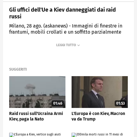
Gli uffici dell'Ue a Kiev danneggiati dai raid
russi
Milano, 28 ago. (askanews) - Immagini di finestre in
frantumi, mobili crollati e un soffitto parzialmente
distrutto presso la sede della missione dell'UE a
Kiev, dopo che missili e droni russi hanno ucciso
almeno 17 persone, tra cui quattro bambini, nella
capitale. Il presidente del paese, Volodymyr
Zelensky, ha accusato Mosca di preferire "continuare
a uccidere" piuttosto che negoziare la pace, mentre
SUGGERITI
la presidente della Commissione europea Ursula von
der Leyen ha affermato che il presidente russo
Vladimir Putin deve avviare colloqui di pace
sull'Ucraina.
01:46
01:53
ESTERI
Raid russi sull'Ucraina Armi
L'Europa è con Kiev, Macron
Kiev, paga la Nato
va da Trump