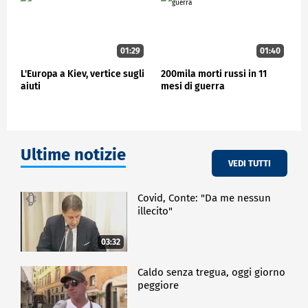
01:29
01:40
L'Europa a Kiev, vertice sugli
200mila morti russi in 11
aiuti
mesi di guerra
Ultime notizie
VEDI TUTTI
Covid, Conte: "Da me nessun
illecito"
03:32
Caldo senza tregua, oggi giorno
peggiore