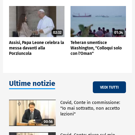
02:32
01:34
Assisi, Papa Leone celebra la
Teheran smentisce
messa davanti alla
Washington, "Colloqui solo
Porziuncola
con l'Oman"
Ultime notizie
VEDI TUTTI
Covid, Conte in commissione:
"Io mai sottratto, non accetto
lezioni"
00:56
Covid, Conte: giuro sul mio