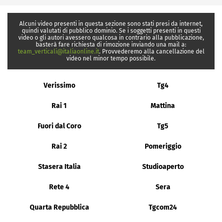
Alcuni video presenti in questa sezione sono stati presi da internet,
quindi valutati di pubblico dominio. Se i soggetti presenti in questi
video o gli autori avessero qualcosa in contrario alla pubblicazione,
basterà fare richiesta di rimozione inviando una mail a:
team_verticali@italiaonline.it
. Provvederemo alla cancellazione del
video nel minor tempo possibile.
Verissimo
Tg4
Rai 1
Mattina
Fuori dal Coro
Tg5
Rai 2
Pomeriggio
Stasera Italia
Studioaperto
Rete 4
Sera
Quarta Repubblica
Tgcom24