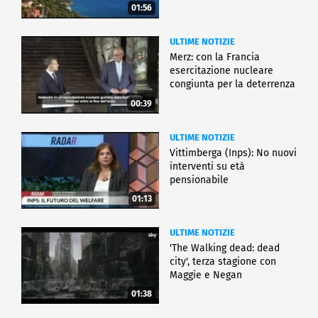
01:56
ULTIME NOTIZIE
Merz: con la Francia
esercitazione nucleare
congiunta per la deterrenza
00:39
ULTIME NOTIZIE
Vittimberga (Inps): No nuovi
interventi su età
pensionabile
01:13
ULTIME NOTIZIE
'The Walking dead: dead
city', terza stagione con
Maggie e Negan
01:38