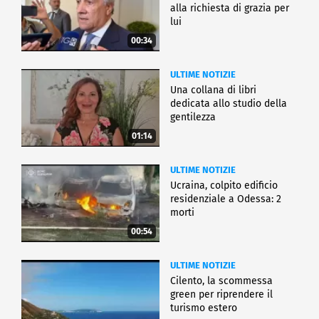
alla richiesta di grazia per
lui
00:34
ULTIME NOTIZIE
Una collana di libri
dedicata allo studio della
gentilezza
01:14
ULTIME NOTIZIE
Ucraina, colpito edificio
residenziale a Odessa: 2
morti
00:54
ULTIME NOTIZIE
Cilento, la scommessa
green per riprendere il
turismo estero