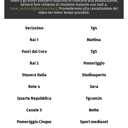
video o gli autori avessero qualcosa in contrario alla pubblicazione,
basterà fare richiesta di rimozione inviando una mail a:
team_verticali@italiaonline.it
. Provvederemo alla cancellazione del
video nel minor tempo possibile.
Verissimo
Tg4
Rai 1
Mattina
Fuori dal Coro
Tg5
Rai 2
Pomeriggio
Stasera Italia
Studioaperto
Rete 4
Sera
Quarta Repubblica
Tgcom24
Canale 5
Notte
Pomeriggio Cinque
Sport mediaset