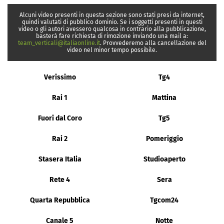
Alcuni video presenti in questa sezione sono stati presi da internet,
quindi valutati di pubblico dominio. Se i soggetti presenti in questi
video o gli autori avessero qualcosa in contrario alla pubblicazione,
basterà fare richiesta di rimozione inviando una mail a:
team_verticali@italiaonline.it
. Provvederemo alla cancellazione del
video nel minor tempo possibile.
Verissimo
Tg4
Rai 1
Mattina
Fuori dal Coro
Tg5
Rai 2
Pomeriggio
Stasera Italia
Studioaperto
Rete 4
Sera
Quarta Repubblica
Tgcom24
Canale 5
Notte