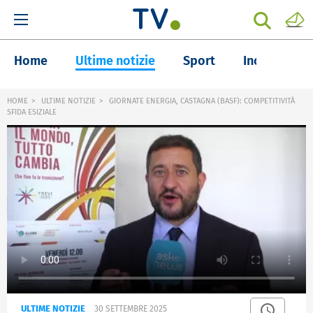
Home
Ultime notizie
Sport
Inchieste
HOME
ULTIME NOTIZIE
GIORNATE ENERGIA, CASTAGNA (BASF): COMPETITIVITÀ
SFIDA ESIZIALE
ULTIME NOTIZIE
30 SETTEMBRE 2025