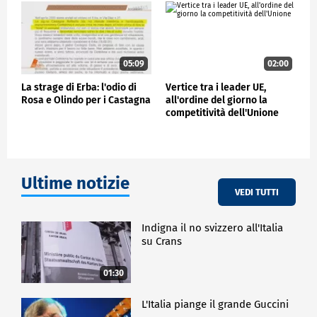
dell'Economia Circolare di Trevi promosse da Globe
Italia.
ECONOMIA
05:09
02:00
La strage di Erba: l'odio di
Vertice tra i leader UE,
Rosa e Olindo per i Castagna
all'ordine del giorno la
competitività dell'Unione
Ultime notizie
VEDI TUTTI
Indigna il no svizzero all'Italia
su Crans
01:30
L'Italia piange il grande Guccini