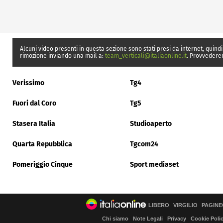
Alcuni video presenti in questa sezione sono stati presi da internet, quindi
rimozione inviando una mail a:
team_verticali@italiaonline.it
. Provvedere
Verissimo
Tg4
Fuori dal Coro
Tg5
Stasera Italia
Studioaperto
Quarta Repubblica
Tgcom24
Pomeriggio Cinque
Sport mediaset
LIBERO
VIRGILIO
PAGINE
Chi siamo
Note Legali
Privacy
Cookie Poli