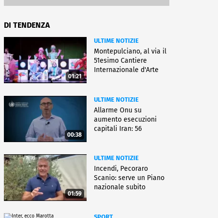
DI TENDENZA
ULTIME NOTIZIE
Montepulciano, al via il
51esimo Cantiere
Internazionale d'Arte
01:21
ULTIME NOTIZIE
Allarme Onu su
aumento esecuzioni
capitali Iran: 56
00:38
uccisioni da marzo
ULTIME NOTIZIE
Incendi, Pecoraro
Scanio: serve un Piano
nazionale subito
01:59
operativo
SPORT