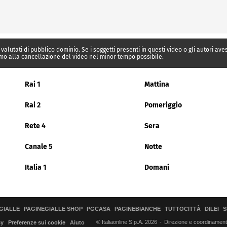
 valutati di pubblico dominio. Se i soggetti presenti in questi video o gli autori av
mo alla cancellazione del video nel minor tempo possibile.
Rai 1
Mattina
Rai 2
Pomeriggio
Rete 4
Sera
Canale 5
Notte
Italia 1
Domani
GIALLE
PAGINEGIALLE SHOP
PGCASA
PAGINEBIANCHE
TUTTOCITTÀ
DILEI
S
© Italiaonline S.p.A. 2026
Direzione e coordinamento 
cy
Preferenze sui cookie
Aiuto