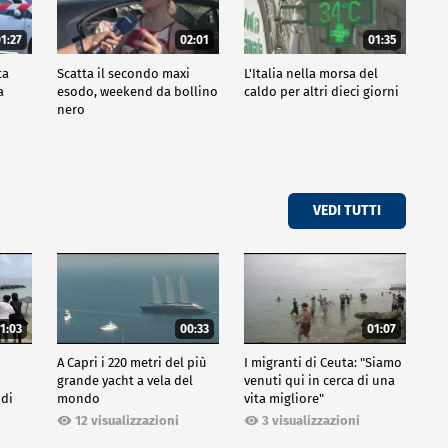
1:27
02:01
01:35
ta
Scatta il secondo maxi
L'Italia nella morsa del
a
esodo, weekend da bollino
caldo per altri dieci giorni
nero
VEDI TUTTI
1:03
00:33
01:07
A Capri i 220 metri del più
I migranti di Ceuta: "Siamo
grande yacht a vela del
venuti qui in cerca di una
 di
mondo
vita migliore"
12 visualizzazioni
3 visualizzazioni