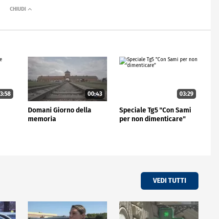
3:58
00:43
03:29
Domani Giorno della
Speciale Tg5 "Con Sami
memoria
per non dimenticare"
VEDI TUTTI