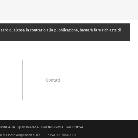
essero qualcosa in contrario alla pubblicazione, basterà fare richiesta di
Contatti
IVIAGGIA
QUIFINANZA
BUONISSIMO
SUPEREVA
di Libero Acquisition S.á r.l.
P. IVA 03970540963