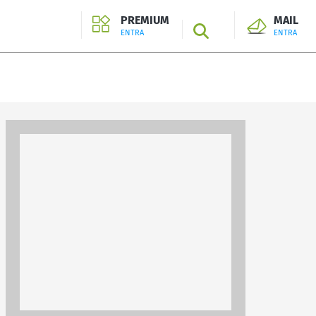
PREMIUM
MAIL
SEARCH
ENTRA
ENTRA
ENTRA