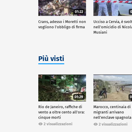
01:22
0
Crans, adesso i Moretti non
Ucciso a Cervia, è svol
vogliono l'obbligo di firma
nell'omicidio di Nicol
Musiani
Più visti
01:29
0
Rio de Janeiro, raffiche di
Marocco, centinaia di
vento a oltre cento all'ora:
migranti arrivano
cinque morti
nell'enclave spagnola
Ceuta
2 visualizzazioni
2 visualizzazioni