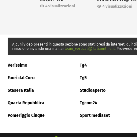
Ceuta
4 visualizzazioni
4 visualizzazioni
Alcuni video presenti in questa sezione sono stati presi da internet, quindi
rimozione inviando una mail a:
team_verticali@italiaonline.it
. Provvedere
Verissimo
Tg4
Fuori dal Coro
Tg5
Stasera Italia
Studioaperto
Quarta Repubblica
Tgcom24
Pomeriggio Cinque
Sport mediaset