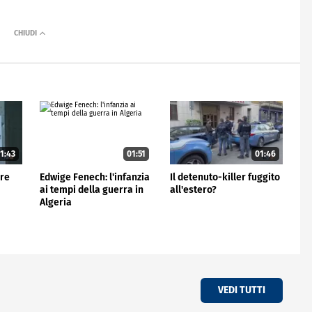
1:43
01:51
01:46
ore
Edwige Fenech: l'infanzia
Il detenuto-killer fuggito
ai tempi della guerra in
all'estero?
Algeria
VEDI TUTTI