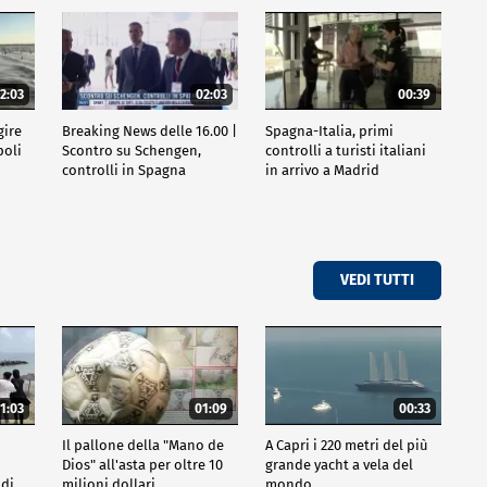
2:03
02:03
00:39
gire
Breaking News delle 16.00 |
Spagna-Italia, primi
poli
Scontro su Schengen,
controlli a turisti italiani
controlli in Spagna
in arrivo a Madrid
VEDI TUTTI
1:03
01:09
00:33
Il pallone della "Mano de
A Capri i 220 metri del più
Dios" all'asta per oltre 10
grande yacht a vela del
 di
milioni dollari
mondo