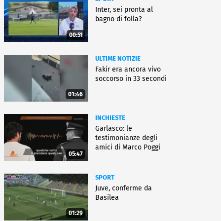
Inter, sei pronta al
bagno di folla?
00:51
ULTIME NOTIZIE
Fakir era ancora vivo
soccorso in 33 secondi
01:46
INCHIESTE
Garlasco: le
testimonianze degli
amici di Marco Poggi
05:47
SPORT
Juve, conferme da
Basilea
01:29