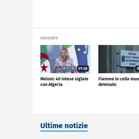
SUGGERITI
01:36
0
Meloni: 40 intese siglate
Fiamme in cella mu
con Algeria
detenuto
Ultime notizie