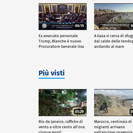
00:15
0
Ex avvocato personale
A Gaza si cerca di sfug
Trump, Blanche è nuovo
dal caldo delle tendo
Procuratore Generale Usa
andando al mare
Più visti
01:29
0
Rio de Janeiro, raffiche di
Marocco, centinaia di
vento a oltre cento all'ora:
migranti arrivano
cinque morti
nell'enclave spagnola