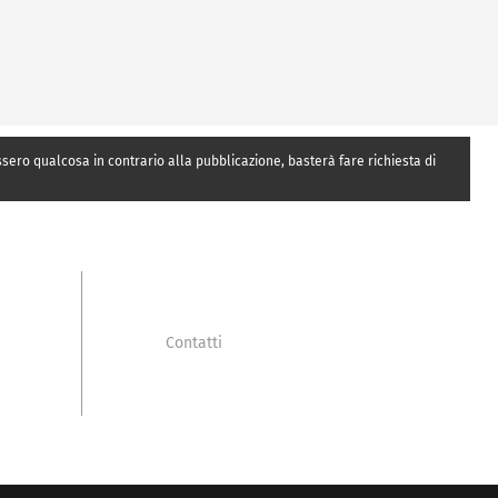
essero qualcosa in contrario alla pubblicazione, basterà fare richiesta di
Contatti