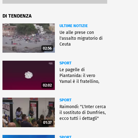
DI TENDENZA
ULTIME NOTIZIE
Ue alle prese con
l'assalto migratorio di
Ceuta
02:56
SPORT
Le pagelle di
Piantanida: il vero
Yamal è il fratellino,
02:02
Paredes cambia sport
SPORT
Raimondi: "L'Inter cerca
il sostituto di Dumfries,
ecco tutti i dettagli"
01:37
SPORT