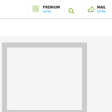
PREMIUM
MAIL
SEARCH
ENTRA
ENTRA
ENTRA