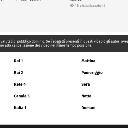
18 visualizzazioni
 valutati di pubblico dominio. Se i soggetti presenti in questi video o gli autori av
mo alla cancellazione del video nel minor tempo possibile.
Rai 1
Mattina
Rai 2
Pomeriggio
Rete 4
Sera
Canale 5
Notte
Italia 1
Domani