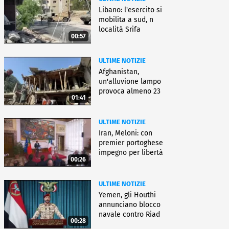
Libano: l'esercito si
mobilita a sud, n
località Srifa
00:57
ULTIME NOTIZIE
Afghanistan,
un'alluvione lampo
provoca almeno 23
01:41
morti e dispersi
ULTIME NOTIZIE
Iran, Meloni: con
premier portoghese
impegno per libertà
00:26
navigazione
ULTIME NOTIZIE
Yemen, gli Houthi
annunciano blocco
navale contro Riad
00:28