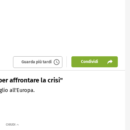
Condividi
Guarda più tardi
per affrontare la crisi"
lio all'Europa.