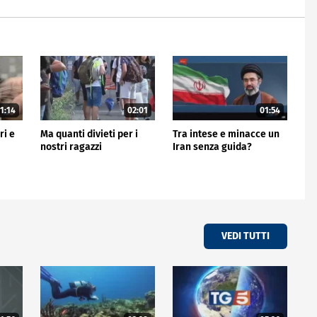
1:14
02:01
01:54
ri e
Ma quanti divieti per i
Tra intese e minacce un
nostri ragazzi
Iran senza guida?
VEDI TUTTI