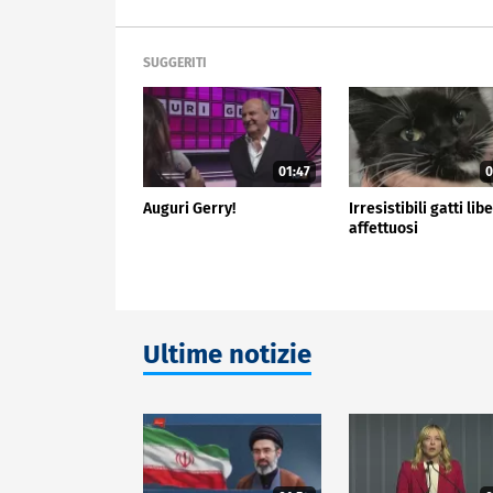
SUGGERITI
01:47
0
Auguri Gerry!
Irresistibili gatti libe
affettuosi
Ultime notizie