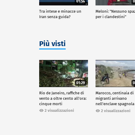
01:54
0
Tra intese e minacce un
Meloni: "Nessuno spa
Iran senza guida?
per i clandestini"
Più visti
01:29
0
Rio de Janeiro, raffiche di
Marocco, centinaia di
vento a oltre cento all'ora:
migranti arrivano
cinque morti
nell'enclave spagnola
Ceuta
2 visualizzazioni
2 visualizzazioni