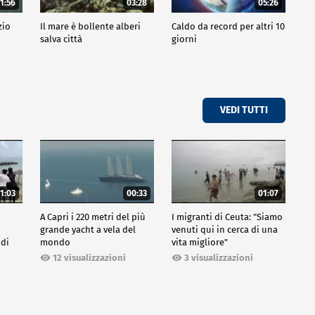
1:56
03:28
05:26
zio
Il mare è bollente alberi
Caldo da record per altri 10
salva città
giorni
VEDI TUTTI
1:03
00:33
01:07
A Capri i 220 metri del più
I migranti di Ceuta: "Siamo
grande yacht a vela del
venuti qui in cerca di una
 di
mondo
vita migliore"
12 visualizzazioni
3 visualizzazioni