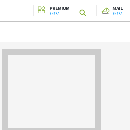
PREMIUM
MAIL
SEARCH
ENTRA
ENTRA
ENTRA