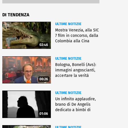
DI TENDENZA
ULTIME NOTIZIE
Mostra Venezia, alla SIC
7 film in concorso, dalla
Colombia alla Cina
02:46
ULTIME NOTIZIE
Bologna, Bonelli (Avs):
immagini angoscianti,
accertare la verità
00:26
ULTIME NOTIZIE
Un infinito applaudire,
brano di De Angelis
dedicato a bimbi di
01:06
Gaza
ULTIME NOTIZIE