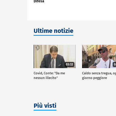
Difesa
Ultime notizie
03:32
0
Covid, Conte: "Da me
Caldo senza tregua, o
nessun illecito"
giorno peggiore
Più visti