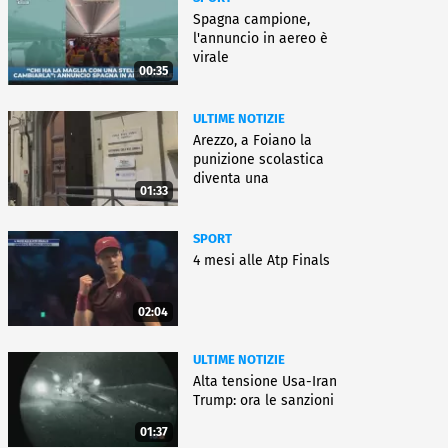
Spagna campione,
l'annuncio in aereo è
virale
00:35
ULTIME NOTIZIE
Arezzo, a Foiano la
punizione scolastica
diventa una
01:33
rieducazione
SPORT
4 mesi alle Atp Finals
02:04
ULTIME NOTIZIE
Alta tensione Usa-Iran
Trump: ora le sanzioni
01:37