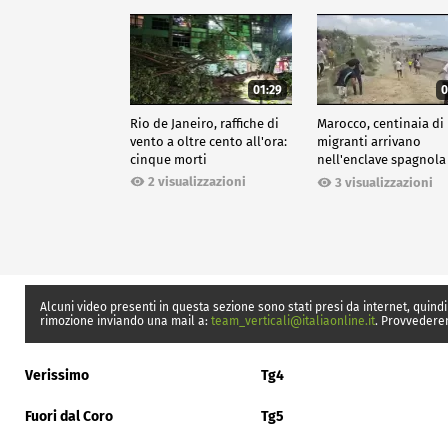
01:29
0
Rio de Janeiro, raffiche di
Marocco, centinaia di
vento a oltre cento all'ora:
migranti arrivano
cinque morti
nell'enclave spagnola
Ceuta
2 visualizzazioni
3 visualizzazioni
Alcuni video presenti in questa sezione sono stati presi da internet, quindi
rimozione inviando una mail a:
team_verticali@italiaonline.it
. Provvedere
Verissimo
Tg4
Fuori dal Coro
Tg5