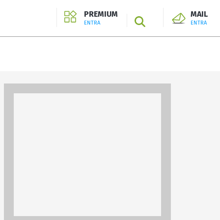
PREMIUM
MAIL
SEARCH
ENTRA
ENTRA
ENTRA