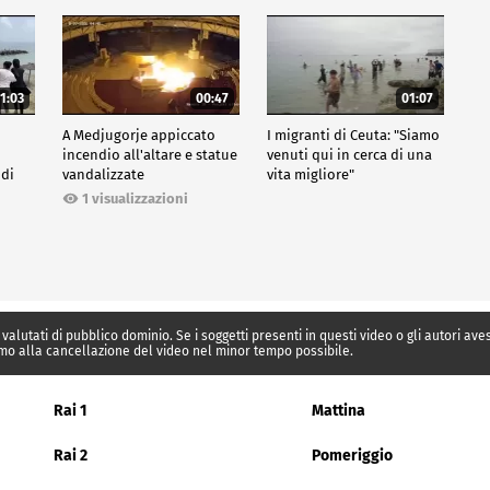
1:03
00:47
01:07
A Medjugorje appiccato
I migranti di Ceuta: "Siamo
incendio all'altare e statue
venuti qui in cerca di una
 di
vandalizzate
vita migliore"
1 visualizzazioni
 valutati di pubblico dominio. Se i soggetti presenti in questi video o gli autori av
mo alla cancellazione del video nel minor tempo possibile.
Rai 1
Mattina
Rai 2
Pomeriggio