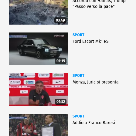
Accordo con Hamas, Trump:
"Passo verso la pace"
03:49
SPORT
Ford Escort Mk1 RS
01:15
SPORT
Monza, Juric si presenta
01:52
SPORT
Addio a Franco Baresi