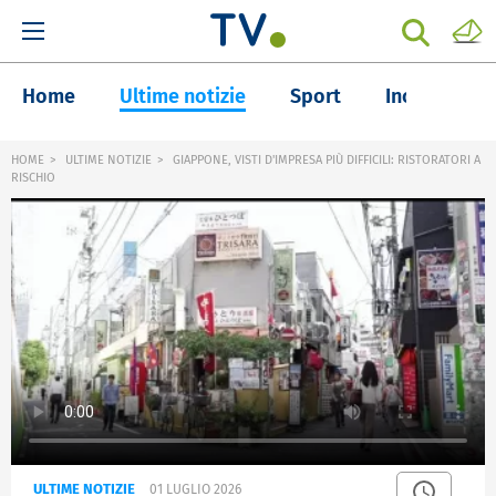
Home
Ultime notizie
Sport
Inchieste
HOME
ULTIME NOTIZIE
GIAPPONE, VISTI D'IMPRESA PIÙ DIFFICILI: RISTORATORI A
RISCHIO
ULTIME NOTIZIE
01 LUGLIO 2026