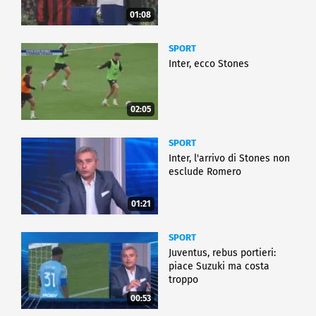
01:08
SPORT
Inter, ecco Stones
02:05
SPORT
Inter, l'arrivo di Stones non
esclude Romero
01:21
SPORT
Juventus, rebus portieri:
piace Suzuki ma costa
troppo
00:53