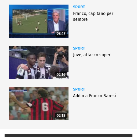
SPORT
Franco, capitano per
sempre
03:47
SPORT
Juve, attacco super
02:16
SPORT
Addio a Franco Baresi
02:18