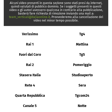
Alcuni video presenti in questa sezione sono stati presi da internet,
quindi valutati di pubblico dominio. Se i soggetti presenti in questi
video o gli autori avessero qualcosa in contrario alla pubblicazione,
basterà fare richiesta di rimozione inviando una mail a:
team_verticali@italiaonline.it
. Provvederemo alla cancellazione del
video nel minor tempo possibile.
Verissimo
Tg4
Rai 1
Mattina
Fuori dal Coro
Tg5
Rai 2
Pomeriggio
Stasera Italia
Studioaperto
Rete 4
Sera
Quarta Repubblica
Tgcom24
Canale 5
Notte