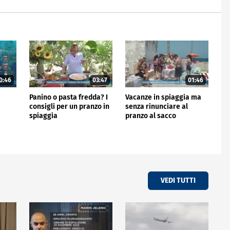
0:46
03:47
01:46
Panino o pasta fredda? I
Vacanze in spiaggia ma
consigli per un pranzo in
senza rinunciare al
spiaggia
pranzo al sacco
VEDI TUTTI