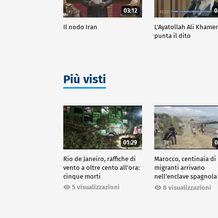
03:12
0
Il nodo Iran
L'Ayatollah Ali Khame
punta il dito
Più visti
01:29
0
Rio de Janeiro, raffiche di
Marocco, centinaia di
vento a oltre cento all'ora:
migranti arrivano
cinque morti
nell'enclave spagnola
Ceuta
5 visualizzazioni
8 visualizzazioni