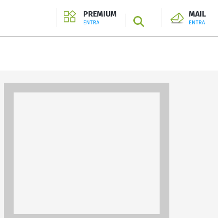
PREMIUM
MAIL
SEARCH
ENTRA
ENTRA
ENTRA