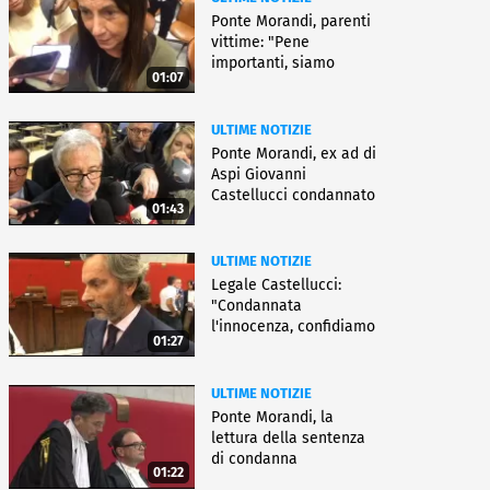
Ponte Morandi, parenti
vittime: "Pene
importanti, siamo
01:07
soddisfatti"
ULTIME NOTIZIE
Ponte Morandi, ex ad di
Aspi Giovanni
Castellucci condannato
01:43
a 12 anni
ULTIME NOTIZIE
Legale Castellucci:
"Condannata
l'innocenza, confidiamo
01:27
nell'appello"
ULTIME NOTIZIE
Ponte Morandi, la
lettura della sentenza
di condanna
01:22