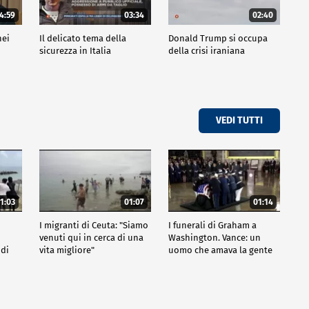
4:59
03:34
02:40
nei
Il delicato tema della
Donald Trump si occupa
sicurezza in Italia
della crisi iraniana
VEDI TUTTI
1:03
01:07
01:14
I migranti di Ceuta: "Siamo
I funerali di Graham a
venuti qui in cerca di una
Washington. Vance: un
 di
vita migliore"
uomo che amava la gente