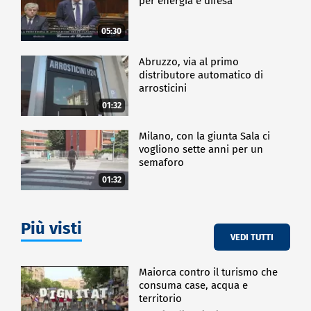
per energia e difesa"
05:30
Abruzzo, via al primo
distributore automatico di
arrosticini
01:32
Milano, con la giunta Sala ci
vogliono sette anni per un
semaforo
01:32
Più visti
VEDI TUTTI
Maiorca contro il turismo che
consuma case, acqua e
territorio