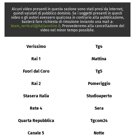
Alcuni video presenti in questa sezione sono stati presi da internet,
quindi valutati di pubblico dominio. Se i soggetti presenti in questi
video o gli autori avessero qualcosa in contrario alla pubblicazione,
basterà fare richiesta di rimozione inviando una mail a:
team_verticali@italiaonline.it
. Provvederemo alla cancellazione del
video nel minor tempo possibile.
Verissimo
Tg4
Rai 1
Mattina
Fuori dal Coro
Tg5
Rai 2
Pomeriggio
Stasera Italia
Studioaperto
Rete 4
Sera
Quarta Repubblica
Tgcom24
Canale 5
Notte