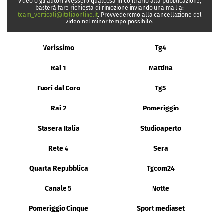
video o gli autori avessero qualcosa in contrario alla pubblicazione,
basterà fare richiesta di rimozione inviando una mail a:
team_verticali@italiaonline.it
. Provvederemo alla cancellazione del
video nel minor tempo possibile.
Verissimo
Tg4
Rai 1
Mattina
Fuori dal Coro
Tg5
Rai 2
Pomeriggio
Stasera Italia
Studioaperto
Rete 4
Sera
Quarta Repubblica
Tgcom24
Canale 5
Notte
Pomeriggio Cinque
Sport mediaset