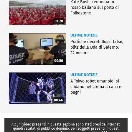
Kate Bush, centinaia in
rosso ballano sul porto di
Folkestone
01:28
ULTIME NOTIZIE
Pratiche decreti flussi false,
blitz della Dda di Salerno:
22 misure
00:56
ULTIME NOTIZIE
A Tokyo robot umanoidi si
sfidano nell'arena a calci e
pugni
00:46
Alcuni video presenti in questa sezione sono stati presi da internet,
quindi valutati di pubblico dominio. Se i soggetti presenti in questi