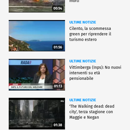
morti
00:54
ULTIME NOTIZIE
Cilento, la scommessa
green per riprendere il
turismo estero
01:56
ULTIME NOTIZIE
Vittimberga (Inps): No nuovi
interventi su età
pensionabile
01:13
ULTIME NOTIZIE
'The Walking dead: dead
city', terza stagione con
Maggie e Negan
01:38