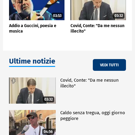
03:53
03:32
Addio a Guccini, poesia e
Covid, Conte: "Da me nessun
musica
illecito"
Ultime notizie
VEDI TUTTI
Covid, Conte: "Da me nessun
illecito"
03:32
Caldo senza tregua, oggi giorno
peggiore
04:56