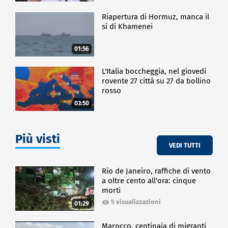
Riapertura di Hormuz, manca il
sì di Khamenei
01:56
L'Italia boccheggia, nel giovedì
rovente 27 città su 27 da bollino
rosso
03:50
Più visti
VEDI TUTTI
Rio de Janeiro, raffiche di vento
a oltre cento all'ora: cinque
morti
5 visualizzazioni
01:29
Marocco, centinaia di migranti